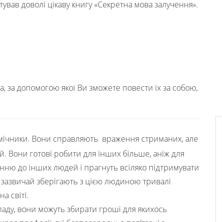
ував доволі цікаву книгу «Секретна мова залучення».
а, за допомогою якої Ви зможете повести їх за собою,
омічники. Вони справляють враження стриманих, але
. Вони готові робити для інших більше, аніж для
енню до інших людей і прагнуть всіляко підтримувати
і зазвичай зберігають з цією людиною тривалі
а світі.
аду, вони можуть збирати гроші для якихось