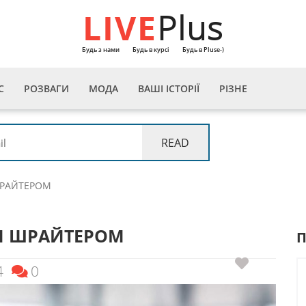
LIVE
Plus
Будь з нами
Будь в курсі
Будь в Pluse-)
С
РОЗВАГИ
МОДА
ВАШІ ІСТОРІЇ
РІЗНЕ
ШРАЙТЕРОМ
М ШРАЙТЕРОМ
4
0