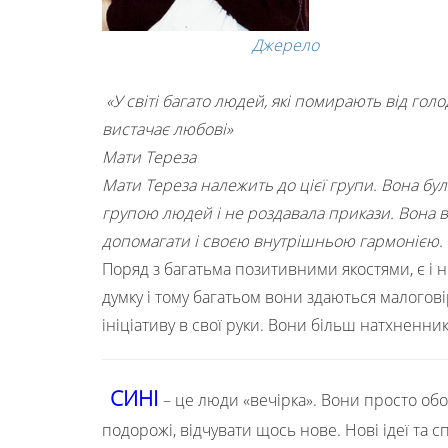
Джерело
«У світі багато людей, які помирають від голо
вистачає любові»
Мати Тереза
Мати Тереза належить до цієї групи. Вона бу
групою людей і не роздавала прикази. Вона 
допомагати і своєю внутрішньою гармонією.
Поряд з багатьма позитивними якостями, є і 
думку і тому багатьом вони здаються малогов
ініціативу в свої руки. Вони більш натхненник
СИНІ
– це люди «вечірка». Вони просто о
подорожі, відчувати щось нове. Нові ідеї та 