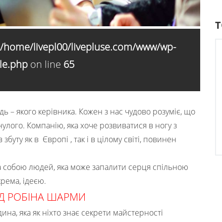
Т
/home/livepl00/livepluse.com/www/wp-
le.php
on line
65
дь – якого керівника. Кожен з нас чудово розуміє, що
лого. Компанію, яка хоче розвиватися в ногу з
буту як в Європі , так і в цілому світі, повинен
за собою людей, яка може запалити серця спільною
рема, ідеєю.
ВІД РОБІНА ШАРМИ
ина, яка як ніхто знає секрети майстерності