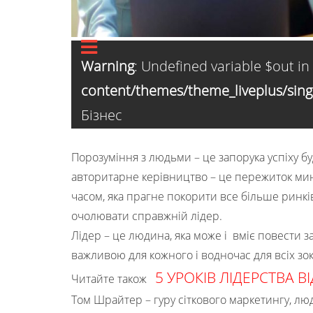
Warning
: Undefined variable $out in
content/themes/theme_liveplus/sing
Бізнес
Порозуміння з людьми – це запорука успіху бу
авторитарне керівництво – це пережиток мину
часом, яка прагне покорити все більше ринків з
очолювати справжній лідер.
Лідер – це людина, яка може і вміє повести 
важливою для кожного і водночас для всіх зок
5 УРОКІВ ЛІДЕРСТВА 
Читайте також
Том Шрайтер – гуру сіткового маркетингу, люд