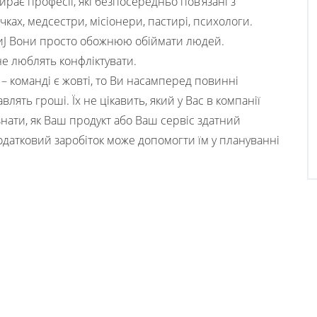
рає професії, які безпосередньо пов’язані з
ках, медсестри, місіонери, пастирі, психологи.
J Вони просто обожнюю обіймати людей.
не люблять конфліктувати.
– команді є жовті, то Ви насамперед повинні
влять гроші. Їх не цікавить, який у Вас в компанії
знати, як Ваш продукт або Ваш сервіс здатний
додатковий заробіток може допомогти їм у плануванні