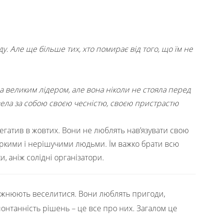
ду. Але ще більше тих, хто помирає від того, що їм не
ла великим лідером, але вона ніколи не стояла перед
вела за собою своєю чесністю, своєю пристрастю
негатив в жовтих. Вони не люблять нав’язувати свою
іркими і нерішучими людьми. Їм важко брати всю
и, аніж солідні організатори.
божнюють веселитися. Вони люблять пригоди,
спонтанність рішень – це все про них. Загалом це