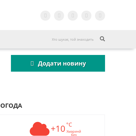
Додати новину
ПОГОДА
°C
+10
Хмаринй
без