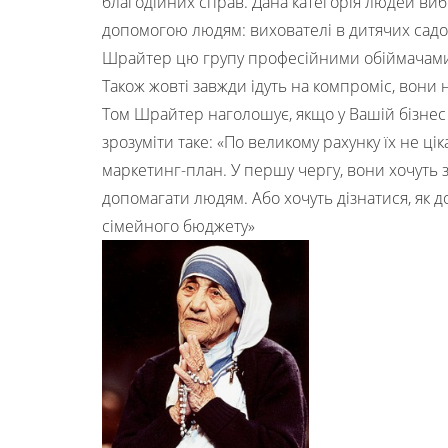
благодійних справ. Дана категорія людей виби
допомогою людям: вихователі в дитячих садоч
Шрайтер цю групу професійними обіймачами
Також жовті завжди ідуть на компроміс, вони 
Том Шрайтер наголошує, якщо у Вашій бізнес 
зрозуміти таке: «По великому рахунку їх не ціка
маркетинг-план. У першу чергу, вони хочуть 
допомагати людям. Або хочуть дізнатися, як 
сімейного бюджету»