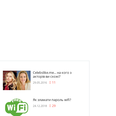
Celebslike.me... на кого з
акторів ви схожі?
29.05.2016
11
Як зламати пароль wifi?
24.12.2018
29