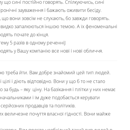
му що сині постійно говорять. Спілкуючись, сині
іронічні зауваження і бажають оживити бесіду.
що вони зовсім не слухають, бо завжди говорять.
 швидко запалюються іншою темою. А їх феноменальні
одять почате до кінця.
ему 5 разів в одному реченніJ
дять у Вашу компанію все нові і нові обличчя.
гою треба йти. Вам добре знайомий цей тип людей.
цілі і діють відповідно. Вони у що б то не стало
а будь – яку ціну. На базікання і плітки у них немає
начальниками і їм дуже подобається керувати
 серйозних продавців та політиків.
х величезне почуття власної гідності. Вони майже