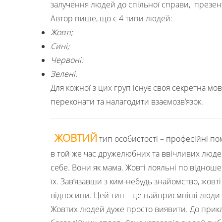
залучення людей до спільної справи, презент
Автор пише, що є 4 типи людей:
Жовті;
Сині;
Червоні:
Зелені.
Для кожної з цих груп існує своя секретна мов
переконати та налагодити взаємозв’язок.
ЖОВТИЙ
тип особистості – професійні п
в той же час дружелюбних та ввічливих людей
себе. Вони як мама. Жовті лояльні по віднош
їх. Зав’язавши з ким-небудь знайомство, жовт
відносини. Цей тип – це найприємніші люди н
Жовтих людей дуже просто виявити. До прикл