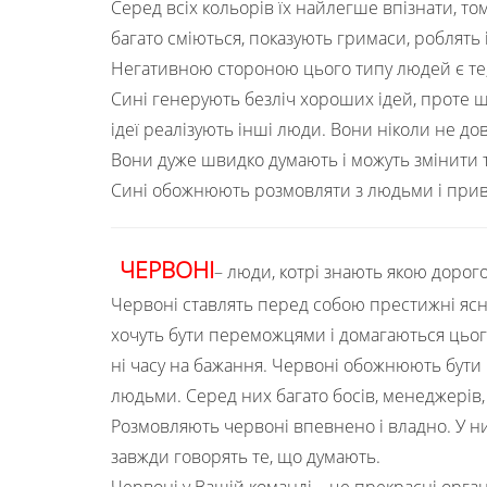
Серед всіх кольорів їх найлегше впізнати, то
багато сміються, показують гримаси, роблять 
Негативною стороною цього типу людей є те, 
Сині генерують безліч хороших ідей, проте
ідеї реалізують інші люди. Вони ніколи не дов
Вони дуже швидко думають і можуть змінити т
Сині обожнюють розмовляти з людьми і приво
ЧЕРВОНІ
– люди, котрі знають якою доро
Червоні ставлять перед собою престижні ясні 
хочуть бути переможцями і домагаються цього з
ні часу на бажання. Червоні обожнюють бути 
людьми. Серед них багато босів, менеджерів,
Розмовляють червоні впевнено і владно. У ни
завжди говорять те, що думають.