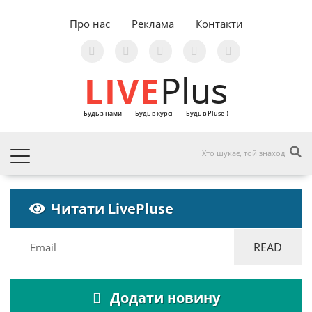
Про нас
Реклама
Контакти
LIVE
Plus
Будь з нами
Будь в курсі
Будь в Pluse-)
Читати LivePluse
Додати новину