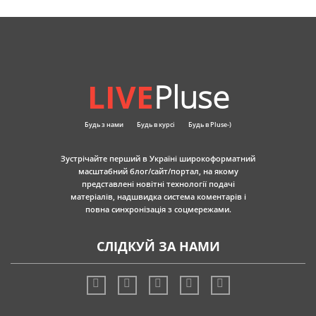
LIVE
Pluse
Будь з нами
Будь в курсі
Будь в Pluse-)
Зустрічайте перший в Україні широкоформатний
масштабний блог/сайт/портал, на якому
представлені новітні технології подачі
матеріалів, надшвидка система коментарів і
повна синхронізація з соцмережами.
СЛІДКУЙ ЗА НАМИ