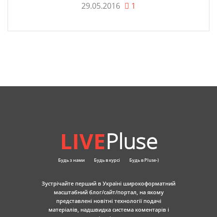
29.05.2016
1
LIVE
Pluse
Будь з нами
Будь в курсі
Будь в Pluse-)
Зустрічайте перший в Україні широкоформатний
масштабний блог/сайт/портал, на якому
представлені новітні технології подачі
матеріалів, надшвидка система коментарів і