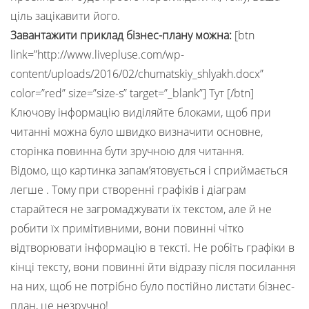
ціль зацікавити його.
Завантажити приклад бізнес-плану можна:
[btn
link=”http://www.livepluse.com/wp-
content/uploads/2016/02/chumatskiy_shlyakh.docx”
color=”red” size=”size-s” target=”_blank”] Тут [/btn]
Ключову інформацію виділяйте блоками, щоб при
читанні можна було швидко визначити основне,
сторінка повинна бути зручною для читання.
Відомо, що картинка запам’ятовується і сприймається
легше . Тому при створенні графіків і діаграм
старайтеся не загромаджувати їх текстом, але й не
робити їх примітивними, вони повинні чітко
відтворювати інформацію в тексті. Не робіть графіки в
кінці тексту, вони повинні йти відразу після посилання
на них, щоб не потрібно було постійно листати бізнес-
план, це незручно!