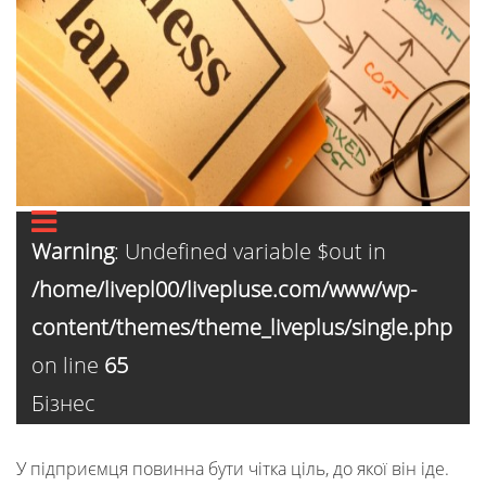
Warning
: Undefined variable $out in
/home/livepl00/livepluse.com/www/wp-
content/themes/theme_liveplus/single.php
on line
65
Бізнес
У підприємця повинна бути чітка ціль, до якої він іде.