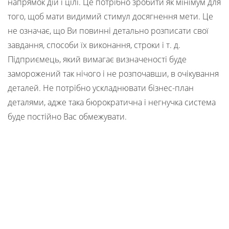
напрямок дій і цілі. Це потрібно зробити як мінімум для
того, щоб мати видимий стимул досягнення мети. Це
не означає, що Ви повинні детально розписати свої
завдання, способи їх виконання, строки і т. д.
Підприємець, який вимагає визначеності буде
заморожений так нічого і не розпочавши, в очікування
деталей. Не потрібно ускладнювати бізнес-план
деталями, адже така бюрократична і негнучка система
буде постійно Вас обмежувати.