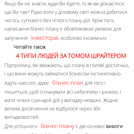
Якщо Ви не знаєте, куди Ви йдете, то як ви дізнаєтеся,
що Ви там? Рідко коли у діловому світі можна добитися
чогось суттєвого без чіткого плану дій. Крім того,
написання бізнес-плану є обов’язковою умовою для
інвесторів
залучення
, особливо іноземних.
Читайте також
4 ТИПИ ЛЮДЕЙ ЗА ТОМОМ ШРАЙТЕРОМ
Підприємці, які вважають, що плану в голові достатньо,
і що вони можуть займатися бізнесом інстинктивно
бізнес-план
йдуть наосліп, адже
для того і
пишеться, щоб спланувати всі небезпеки і ризики, і
мати чітких сценарій дій у випадку невдачі. Жодне
велике досягнення не відбулося через збіг
випадковостей.
бізнес-плану
Для успішного
є дві основні
вимоги
: