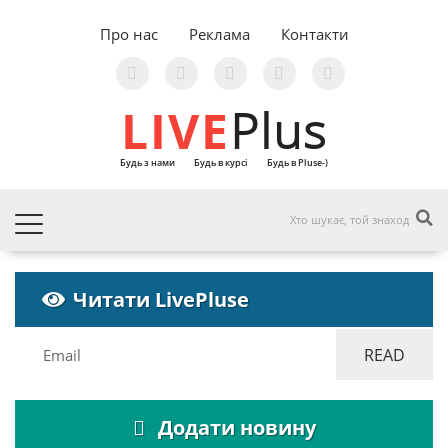
Про нас
Реклама
Контакти
LIVE
Plus
Будь з нами
Будь в курсі
Будь в Pluse-)
Читати LivePluse
Додати новину