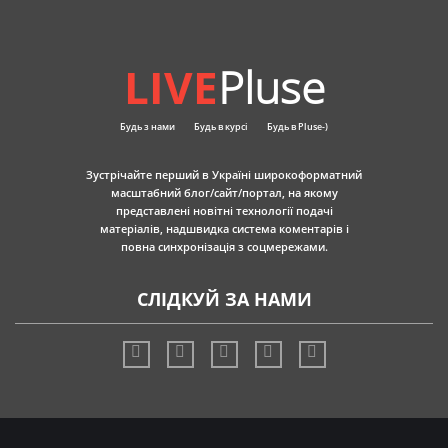
LIVE
Pluse
Будь з нами
Будь в курсі
Будь в Pluse-)
Зустрічайте перший в Україні широкоформатний
масштабний блог/сайт/портал, на якому
представлені новітні технології подачі
матеріалів, надшвидка система коментарів і
повна синхронізація з соцмережами.
СЛІДКУЙ ЗА НАМИ