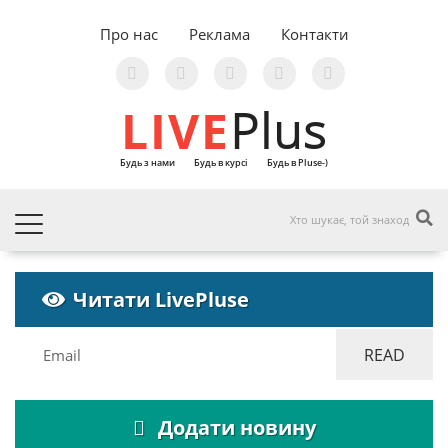
Про нас
Реклама
Контакти
LIVE
Plus
Будь з нами
Будь в курсі
Будь в Pluse-)
Читати LivePluse
Додати новину