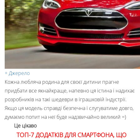
+ Джерело
Кожна любляча родина для своєї дитини прагне
придбати все якнайкраще, напевно ця істина і надихає
розробників на такі шедеври в іграшковій індустрії.
Якщо ця модель справді безпечна і слугуватиме довго,
думаємо попит на неї буде надзвичайно великий =)
Це цікаво
ТОП-7 ДОДАТКІВ ДЛЯ СМАРТФОНА, ЩО