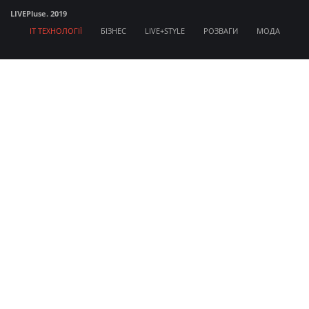
LIVE
Pluse. 2019
IT ТЕХНОЛОГІЇ
БІЗНЕС
LIVE+STYLE
РОЗВАГИ
МОДА