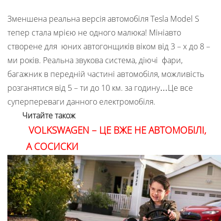
Зменшена реальна версія автомобіля Tesla Model S
тепер стала мрією не одного малюка! Мініавто
створене для юних автогонщиків віком від 3 – х до 8 –
ми років. Реальна звукова система, діючі фари,
багажник в передній частині автомобіля, можливість
розганятися від 5 – ти до 10 км. за годину…Це все
суперпереваги данного електромобіля.
Читайте також
VOLKSWAGEN – ЦЕ ВЖЕ НЕ АВТОМОБІЛІ,
А СОСИСКИ