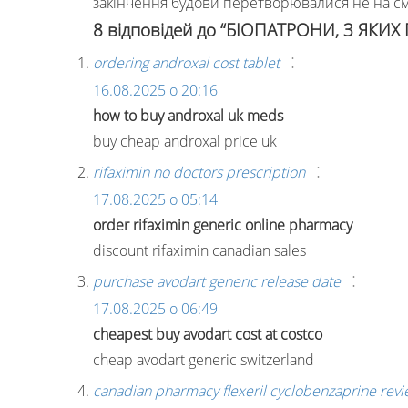
закінчення будови перетворювалися не на смі
8 відповідей до “БІОПАТРОНИ, З ЯК
:
ordering androxal cost tablet
16.08.2025 о 20:16
how to buy androxal uk meds
buy cheap androxal price uk
:
rifaximin no doctors prescription
17.08.2025 о 05:14
order rifaximin generic online pharmacy
discount rifaximin canadian sales
:
purchase avodart generic release date
17.08.2025 о 06:49
cheapest buy avodart cost at costco
cheap avodart generic switzerland
canadian pharmacy flexeril cyclobenzaprine rev