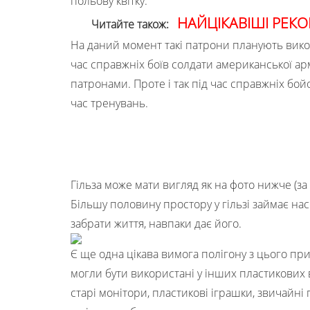
польову квітку.
НАЙЦІКАВІШІ РЕКО
Читайте також:
На даний момент такі патрони планують вико
час справжніх боїв солдати американської а
патронами. Проте і так під час справжніх бой
час тренувань.
Гільза може мати вигляд як на фото нижче (з
Більшу половину простору у гільзі займає на
забрати життя, навпаки дає його.
Є ще одна цікава вимога полігону з цього при
могли бути використані у інших пластикових
старі монітори, пластикові іграшки, звичайні 