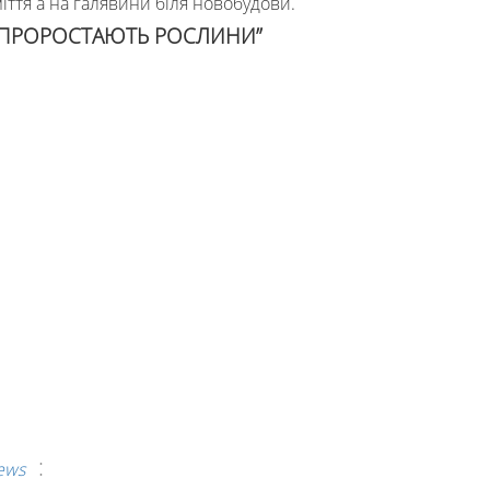
ття а на галявини біля новобудови.
ИХ ПРОРОСТАЮТЬ РОСЛИНИ”
:
iews