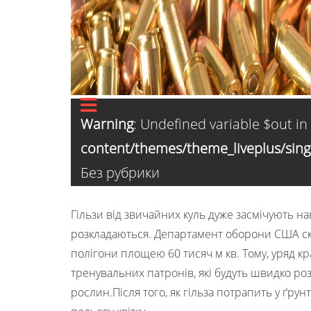
Warning
: Undefined variable $out in
content/themes/theme_liveplus/sing
Без рубрики
Гільзи від звичайних куль дуже засмічують н
розкладаються. Департамент оборони США с
полігони площею 60 тисяч м кв. Тому, уряд к
тренувальних патронів, які будуть швидко розк
рослин.Після того, як гільза потрапить у ґр