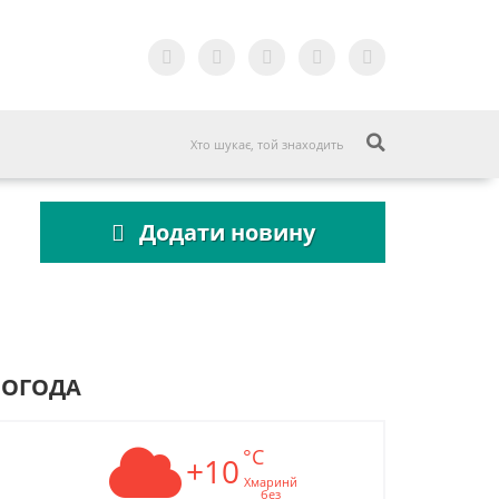
Додати новину
ПОГОДА
°C
+10
Хмаринй
без