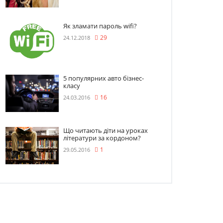
Як зламати пароль wifi?
24.12.2018
29
5 популярних авто бізнес-
класу
24.03.2016
16
Що читають діти на уроках
літератури за кордоном?
29.05.2016
1