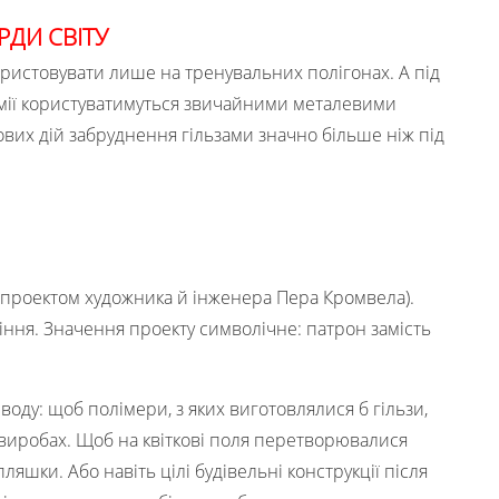
РДИ СВІТУ
ристовувати лише на тренувальних полігонах. А під
рмії користуватимуться звичайними металевими
ових дій забруднення гільзами значно більше ніж під
а проектом художника й інженера Пера Кромвела).
сіння. Значення проекту символічне: патрон замість
воду: щоб полімери, з яких виготовлялися б гільзи,
 виробах. Щоб на квіткові поля перетворювалися
пляшки. Або навіть цілі будівельні конструкції після