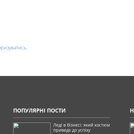
оризуватись
.
ПОПУЛЯРНІ ПОСТИ
Н
Леді в бізнесі: який костюм
приведе до успіху