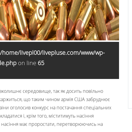
/home/livepl00/livepluse.com/www/wp-
le.php
on line
65
авколишнє середовище, так як досить повільно
каржиться, що таким чином армія США забруднює
раїни оголосив конкурс на постачання спеціальних
ладатися і, крім того, міститимуть насіння
унт насіння має проростати, перетворюючись на