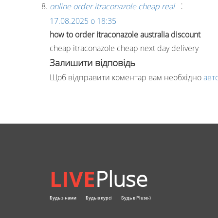
:
online order itraconazole cheap real
17.08.2025 о 18:35
how to order itraconazole australia discount
cheap itraconazole cheap next day delivery
Залишити відповідь
Щоб відправити коментар вам необхідно
авт
LIVE
Pluse
Будь з нами
Будь в курсі
Будь в Pluse-)