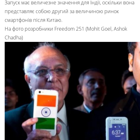
Запуск має величезне значення для Індії, оскільки вона
представляє собою другий за величиною ринок
смартфонів після Китаю.
На фото розробники Freedom 251 (Mohit Goel, Ashok
Chadha)