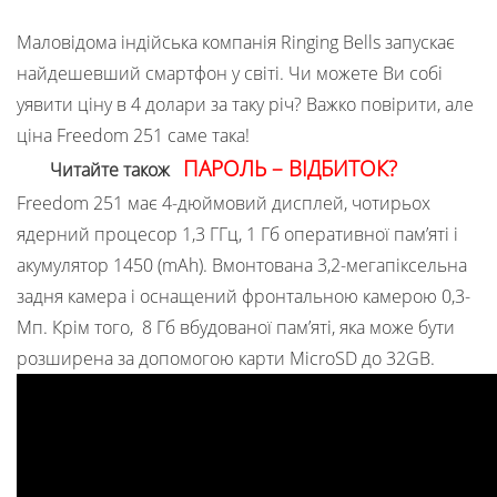
Маловідома індійська компанія Ringing Bells запускає
найдешевший смартфон у світі. Чи можете Ви собі
уявити ціну в 4 долари за таку річ? Важко повірити, але
ціна Freedom 251 саме така!
ПАРОЛЬ – ВІДБИТОК?
Читайте також
Freedom 251 має 4-дюймовий дисплей, чотирьох
ядерний процесор 1,3 ГГц, 1 Гб оперативної пам’яті і
акумулятор 1450 (mАh). Вмонтована 3,2-мегапіксельна
задня камера і оснащений фронтальною камерою 0,3-
Мп. Крім того, 8 Гб вбудованої пам’яті, яка може бути
розширена за допомогою карти MicroSD до 32GB.