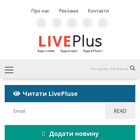
Про нас
Реклама
Контакти
LIVE
Plus
Будь з нами
Будь в курсі
Будь в Pluse-)
Читати LivePluse
Додати новину