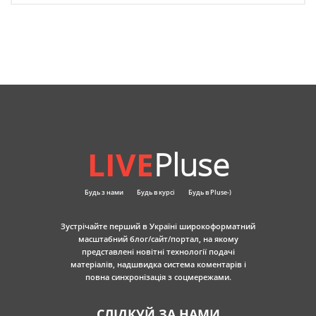
LIVE
Pluse
Будь з нами
Будь в курсі
Будь в Pluse-)
Зустрічайте перший в Україні широкоформатний
масштабний блог/сайт/портал, на якому
представлені новітні технології подачі
матеріалів, надшвидка система коментарів і
повна синхронізація з соцмережами.
СЛІДКУЙ ЗА НАМИ