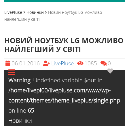
LivePluse
Новинки
Новий ноутбук LG можливо
найлегший у світі
НОВИЙ НОУТБУК LG МОЖЛИВО
НАЙЛЕГШИЙ У СВІТІ
06.01.2016
LivePluse
1085
0
Warning
: Undefined variable $out in
/home/livepl00/livepluse.com/www/wp-
content/themes/theme_liveplus/single.php
on line
65
Новинки