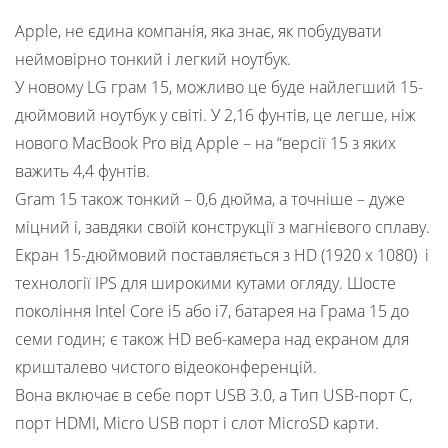
Apple, не єдина компанія, яка знає, як побудувати
неймовірно тонкий і легкий ноутбук.
У новому LG грам 15, можливо це буде найлегший 15-
дюймовий ноутбук у світі. У 2,16 фунтів, це легше, ніж
нового MacBook Pro від Apple – на “версії 15 з яких
важить 4,4 фунтів.
Gram 15 також тонкий – 0,6 дюйма, а точніше – дуже
міцний і, завдяки своїй конструкції з магнієвого сплаву.
Екран 15-дюймовий поставляється з HD (1920 х 1080) і
технології IPS для широкими кутами огляду. Шосте
покоління Intel Core i5 або i7, батарея на Грама 15 до
семи годин; є також HD веб-камера над екраном для
кришталево чистого відеоконференцій.
Вона включає в себе порт USB 3.0, а Тип USB-порт С,
порт HDMI, Micro USB порт і слот MicroSD карти.