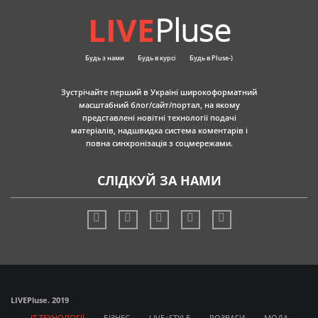
LIVE
Pluse
Будь з нами
Будь в курсі
Будь в Pluse-)
Зустрічайте перший в Україні широкоформатний
масштабний блог/сайт/портал, на якому
представлені новітні технології подачі
матеріалів, надшвидка система коментарів і
повна синхронізація з соцмережами.
СЛІДКУЙ ЗА НАМИ
LIVE
Pluse. 2019
IT ТЕХНОЛОГІЇ
БІЗНЕС
LIVE+STYLE
РОЗВАГИ
МОДА