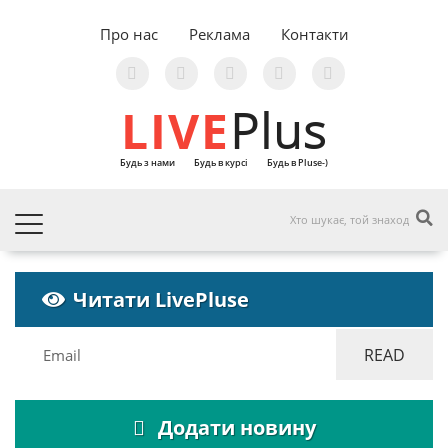
Про нас
Реклама
Контакти
LIVE
Plus
Будь з нами
Будь в курсі
Будь в Pluse-)
Читати LivePluse
Додати новину