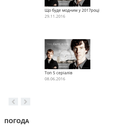
Що буде модним у 2017році
Щ
29.11.2016
2
Топ 5 серіалів
Т
08.06.2016
0
ПОГОДА