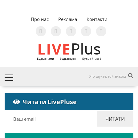
Про нас
Реклама
Контакти
LIVE
Plus
Будь з нами
Будь в курсі
Будь в Pluse-)
Читати LivePluse