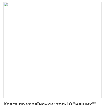
Краса по українськи: топ-10 "наших""