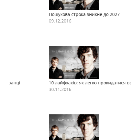
Пошукова строка зникне до 2027
П
09.12.2016
0
10 лайфхаків: як легко прокидатися вранці
1
30.11.2016
3