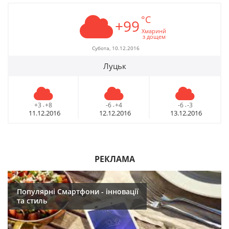
°C
+99
Хмаринй
з дощем
Субота, 10.12.2016
Луцьк
+3
+8
-6
+4
-6
-3
-
-
-
11.12.2016
12.12.2016
13.12.2016
РЕКЛАМА
Популярні Смартфони - інновації
та стиль