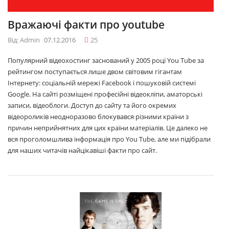
Вражаючі факти про youtube
Від: Admin
07.12.2016
25
Популярний відеохостинг заснований у 2005 році You Tube за
рейтингом поступається лише двом світовим гігантам
Інтернету: соціальній мережі Facebook і пошуковій системі
Google. На сайті розміщені професійні відеокліпи, аматорські
записи, відеоблоги. Доступ до сайту та його окремих
відеороликів неодноразово блокувався різними країни з
причин неприйнятних для цих країни матеріалів. Це далеко не
вся проголомшлива інформація про You Tube, але ми підібрали
для наших читачів найцікавіші факти про сайт.