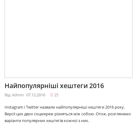
Найпопулярніші хештеги 2016
Від: Admin
07.12.2016
25
Instagram і Twitter назвали найпопулярніші хештеги 2016 року.
Версії цих двох соцмереж різняться між собою. Отож, розглянемо
варіанти популярних хештегів кожної з них.