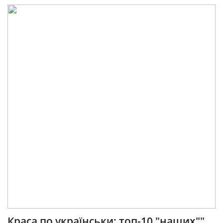
Краса по українськи: топ-10 "наших""