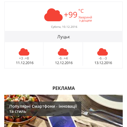
°C
+99
Хмаринй
з дощем
Субота, 10.12.2016
Луцьк
+3
+8
-6
+4
-6
-3
-
-
-
11.12.2016
12.12.2016
13.12.2016
РЕКЛАМА
Популярні Смартфони - інновації
та стиль