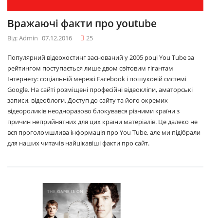
Вражаючі факти про youtube
Від: Admin
07.12.2016
25
Популярний відеохостинг заснований у 2005 році You Tube за
рейтингом поступається лише двом світовим гігантам
Інтернету: соціальній мережі Facebook і пошуковій системі
Google. На сайті розміщені професійні відеокліпи, аматорські
записи, відеоблоги. Доступ до сайту та його окремих
відеороликів неодноразово блокувався різними країни з
причин неприйнятних для цих країни матеріалів. Це далеко не
вся проголомшлива інформація про You Tube, але ми підібрали
для наших читачів найцікавіші факти про сайт.