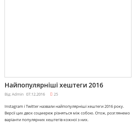
Найпопулярніші хештеги 2016
Від: Admin
07.12.2016
25
Instagram і Twitter назвали найпопулярніші хештеги 2016 року.
Версії цих двох соцмереж різняться між собою. Отож, розглянемо
варіанти популярних хештегів кожної з них.