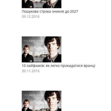
Пошукова строка зникне до 2027
П
09.12.2016
0
10 лайфхаків: як легко прокидатися вранці
1
30.11.2016
3