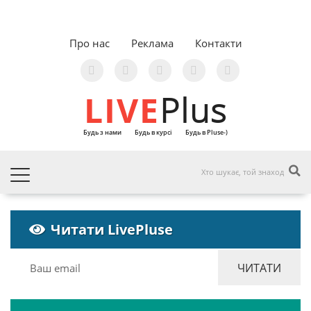
Про нас
Реклама
Контакти
LIVE
Plus
Будь з нами
Будь в курсі
Будь в Pluse-)
Читати LivePluse