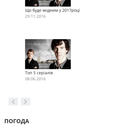
Що буде модним у 2017році
Щ
29.11.2016
2
Топ 5 серіалів
Т
08.06.2016
0
ПОГОДА