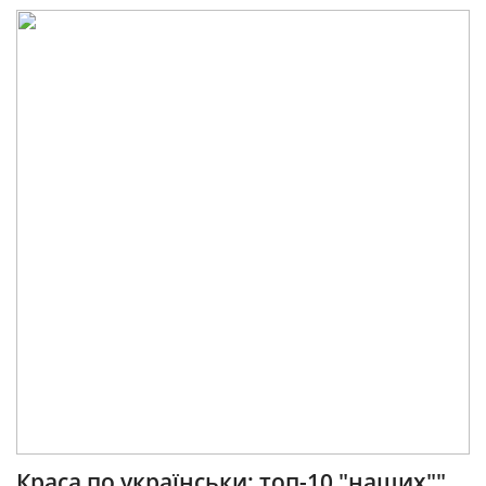
Краса по українськи: топ-10 "наших""