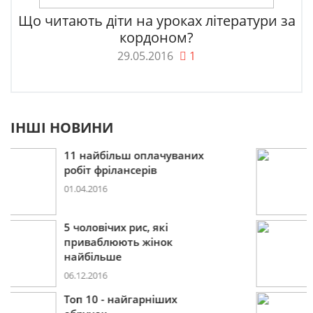
Що читають діти на уроках літератури за
кордоном?
29.05.2016
1
ІНШІ НОВИНИ
Пошукова строка зникне
до 2027
09.12.2016
10 лайфхаків: як легко
прокидатися вранці
30.11.2016
Що буде модним у