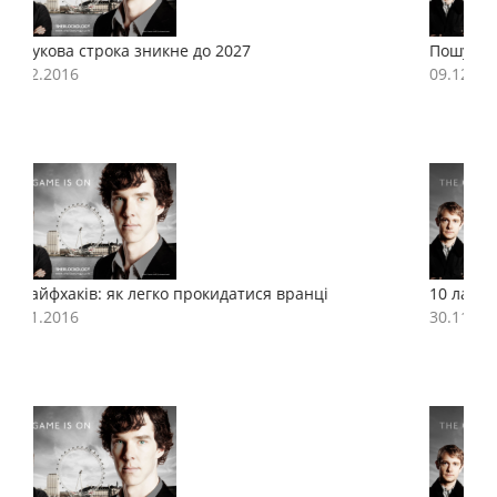
Пошукова строка зникне до 2027
П
09.12.2016
0
10 лайфхаків: як легко прокидатися вранці
1
30.11.2016
3