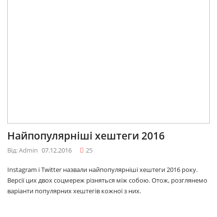
Найпопулярніші хештеги 2016
Від: Admin
07.12.2016
25
Instagram і Twitter назвали найпопулярніші хештеги 2016 року.
Версії цих двох соцмереж різняться між собою. Отож, розглянемо
варіанти популярних хештегів кожної з них.