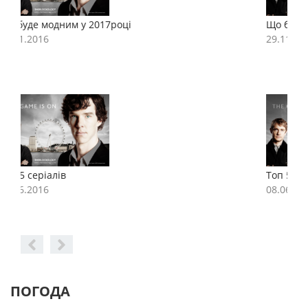
Що буде модним у 2017році
Щ
29.11.2016
2
Топ 5 серіалів
Т
08.06.2016
0
ПОГОДА