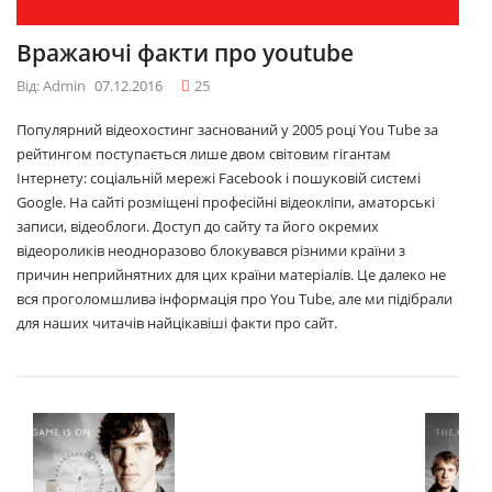
Вражаючі факти про youtube
Від: Admin
07.12.2016
25
Популярний відеохостинг заснований у 2005 році You Tube за
рейтингом поступається лише двом світовим гігантам
Інтернету: соціальній мережі Facebook і пошуковій системі
Google. На сайті розміщені професійні відеокліпи, аматорські
записи, відеоблоги. Доступ до сайту та його окремих
відеороликів неодноразово блокувався різними країни з
причин неприйнятних для цих країни матеріалів. Це далеко не
вся проголомшлива інформація про You Tube, але ми підібрали
для наших читачів найцікавіші факти про сайт.