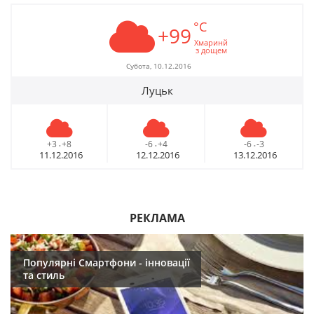
°C
+99
Хмаринй
з дощем
Субота, 10.12.2016
Луцьк
+3
+8
-6
+4
-6
-3
-
-
-
11.12.2016
12.12.2016
13.12.2016
РЕКЛАМА
Популярні Смартфони - інновації
та стиль