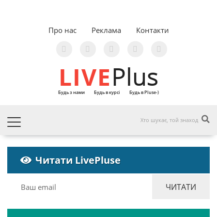
Про нас
Реклама
Контакти
LIVE
Plus
Будь з нами
Будь в курсі
Будь в Pluse-)
Читати LivePluse