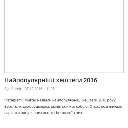
Найпопулярніші хештеги 2016
Від: Admin
07.12.2016
25
Instagram і Twitter назвали найпопулярніші хештеги 2016 року.
Версії цих двох соцмереж різняться між собою. Отож, розглянемо
варіанти популярних хештегів кожної з них.