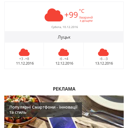
°C
+99
Хмаринй
з дощем
Субота, 10.12.2016
Луцьк
+3
+8
-6
+4
-6
-3
-
-
-
11.12.2016
12.12.2016
13.12.2016
РЕКЛАМА
Популярні Смартфони - інновації
та стиль