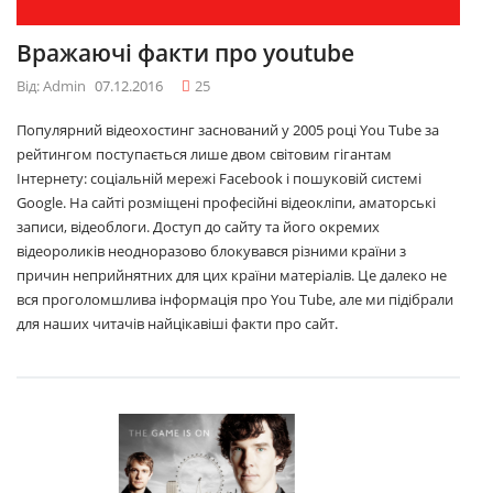
Вражаючі факти про youtube
Від: Admin
07.12.2016
25
Популярний відеохостинг заснований у 2005 році You Tube за
рейтингом поступається лише двом світовим гігантам
Інтернету: соціальній мережі Facebook і пошуковій системі
Google. На сайті розміщені професійні відеокліпи, аматорські
записи, відеоблоги. Доступ до сайту та його окремих
відеороликів неодноразово блокувався різними країни з
причин неприйнятних для цих країни матеріалів. Це далеко не
вся проголомшлива інформація про You Tube, але ми підібрали
для наших читачів найцікавіші факти про сайт.