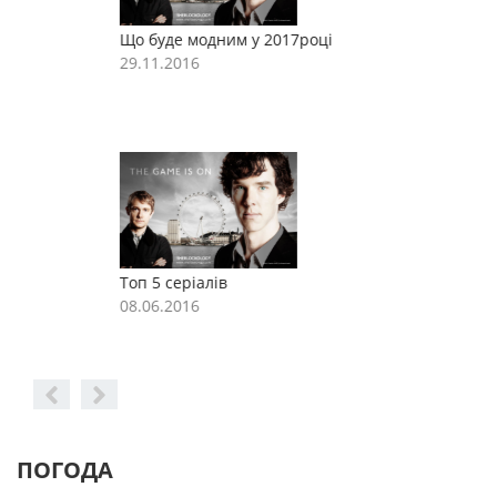
Що буде модним у 2017році
Щ
29.11.2016
2
Топ 5 серіалів
Т
08.06.2016
0
ПОГОДА