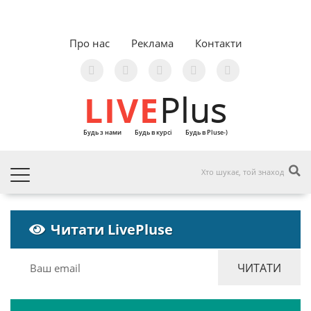
Про нас
Реклама
Контакти
LIVE
Plus
Будь з нами
Будь в курсі
Будь в Pluse-)
Читати LivePluse