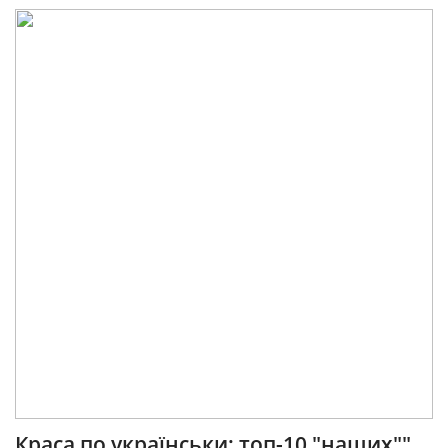
Краса по українськи: топ-10 "наших""