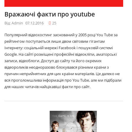
Вражаючі факти про youtube
Від: Admin
07.12.2016
25
Популярний відеохостинг заснований у 2005 році You Tube за
рейтингом поступається лише двом світовим гігантам
Інтернету: соціальній мережі Facebook і пошуковій системі
Google. На сайті розміщені професійні відеокліпи, аматорські
записи, відеоблоги. Доступ до сайту та його окремих
відеороликів неодноразово блокувався різними країни з
причин неприйнятних для цих країни матеріалів. Це далеко не
вся проголомшлива інформація про You Tube, але ми підібрали
для наших читачів найцікавіші факти про сайт.