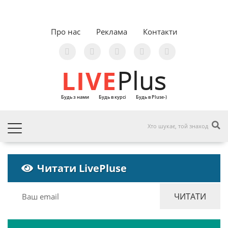
Про нас
Реклама
Контакти
LIVE
Plus
Будь з нами
Будь в курсі
Будь в Pluse-)
Читати LivePluse