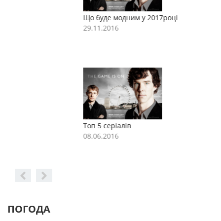
Що буде модним у 2017році
Щ
29.11.2016
2
Топ 5 серіалів
Т
08.06.2016
0
ПОГОДА