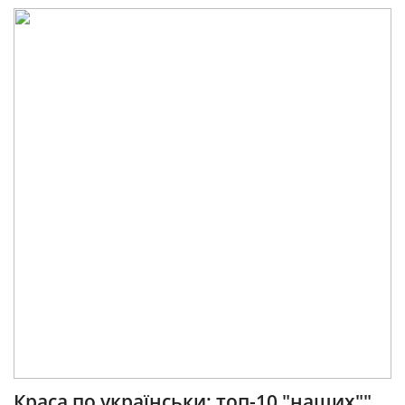
Краса по українськи: топ-10 "наших""