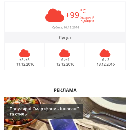
°C
+99
Хмаринй
з дощем
Субота, 10.12.2016
Луцьк
+3
+8
-6
+4
-6
-3
-
-
-
11.12.2016
12.12.2016
13.12.2016
РЕКЛАМА
Популярні Смартфони - інновації
та стиль