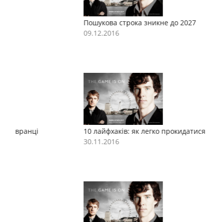
Пошукова строка зникне до 2027
П
09.12.2016
0
10 лайфхаків: як легко прокидатися вранці
1
30.11.2016
3