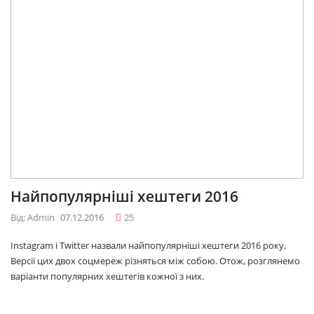
Найпопулярніші хештеги 2016
Від: Admin
07.12.2016
25
Instagram і Twitter назвали найпопулярніші хештеги 2016 року.
Версії цих двох соцмереж різняться між собою. Отож, розглянемо
варіанти популярних хештегів кожної з них.