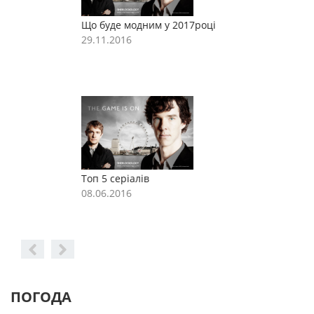
Що буде модним у 2017році
Щ
29.11.2016
2
Топ 5 серіалів
Т
08.06.2016
0
ПОГОДА