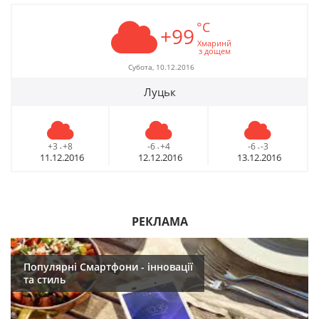
°C
+99
Хмаринй
з дощем
Субота, 10.12.2016
Луцьк
+3
+8
-6
+4
-6
-3
-
-
-
11.12.2016
12.12.2016
13.12.2016
РЕКЛАМА
Популярні Смартфони - інновації
та стиль