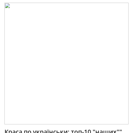
Краса по українськи: топ-10 "наших""