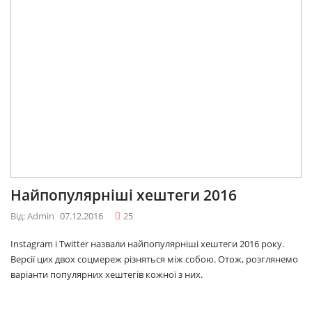
Найпопулярніші хештеги 2016
Від: Admin
07.12.2016
25
Instagram і Twitter назвали найпопулярніші хештеги 2016 року.
Версії цих двох соцмереж різняться між собою. Отож, розглянемо
варіанти популярних хештегів кожної з них.