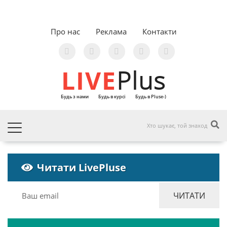
Про нас
Реклама
Контакти
LIVE
Plus
Будь з нами
Будь в курсі
Будь в Pluse-)
Читати LivePluse