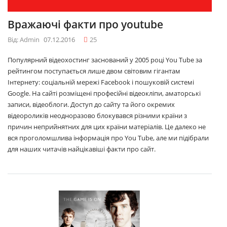
Вражаючі факти про youtube
Від: Admin
07.12.2016
25
Популярний відеохостинг заснований у 2005 році You Tube за
рейтингом поступається лише двом світовим гігантам
Інтернету: соціальній мережі Facebook і пошуковій системі
Google. На сайті розміщені професійні відеокліпи, аматорські
записи, відеоблоги. Доступ до сайту та його окремих
відеороликів неодноразово блокувався різними країни з
причин неприйнятних для цих країни матеріалів. Це далеко не
вся проголомшлива інформація про You Tube, але ми підібрали
для наших читачів найцікавіші факти про сайт.