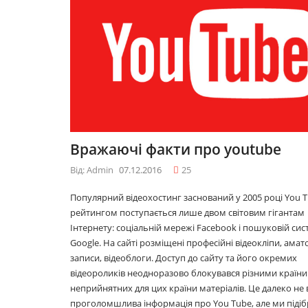
09.12.2016
в: як
10 лайфхаків: як
идатися
легко прокидатися
вранці
30.11.2016
одним у
Що буде модним у
Вражаючі факти про youtube
2017році
29.11.2016
Від: Admin
07.12.2016
25
Популярний відеохостинг заснований у 2005 році You T
рейтингом поступається лише двом світовим гігантам
лів
Топ 5 серіалів
Інтернету: соціальній мережі Facebook і пошуковій сис
08.06.2016
Google. На сайті розміщені професійні відеокліпи, амат
записи, відеоблоги. Доступ до сайту та його окремих
відеороликів неодноразово блокувався різними країни
неприйнятних для цих країни матеріалів. Це далеко не 
проголомшлива інформація про You Tube, але ми підіб