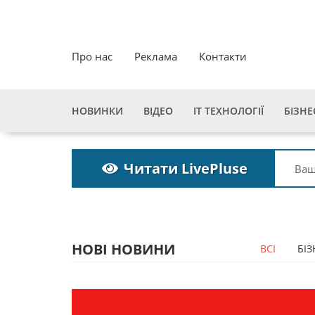
Про нас
Реклама
Контакти
НОВИНКИ
ВІДЕО
ІТ ТЕХНОЛОГІЇ
БІЗНЕ
Читати LivePluse
НОВІ НОВИНИ
ВСІ
БІЗ
строка
Пошукова строка
2027
зникне до 2027