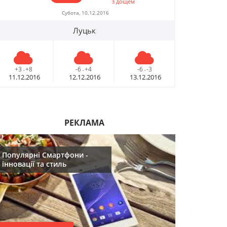
з дощем
09.12.2016
Субота, 10.12.2016
Луцьк
10 лайфхаків: як
легко прокидатися
вранці
+3
+8
-6
+4
-6
-3
-
-
-
30.11.2016
11.12.2016
12.12.2016
13.12.2016
Що буде модним у
2017році
РЕКЛАМА
29.11.2016
Популярні Смартфони -
Топ 5 серіалів
інновації та стиль
08.06.2016