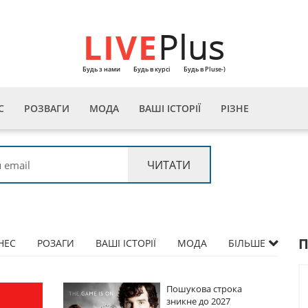
LIVE
Plus
Будь з нами
Будь в курсі
Будь в Pluse-)
С
РОЗВАГИ
МОДА
ВАШІ ІСТОРІЇ
РІЗНЕ
НЕС
РОЗАГИ
ВАШІ ІСТОРІЇ
МОДА
БІЛЬШЕ
Пошукова строка
Пошукова строка
зникне до 2027
зникне до 2027