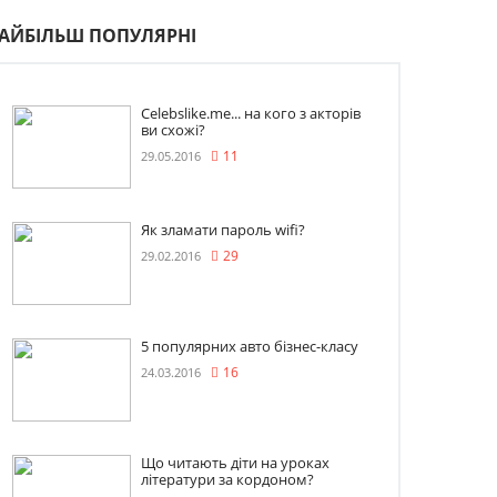
АЙБІЛЬШ ПОПУЛЯРНІ
Celebslike.me... на кого з акторів
ви схожі?
29.05.2016
11
Як зламати пароль wifi?
29.02.2016
29
5 популярних авто бізнес-класу
24.03.2016
16
Що читають діти на уроках
літератури за кордоном?