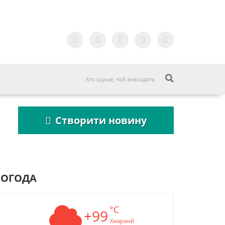
Створити новину
ПОГОДА
°C
Пошукова строка
+99
зникне до 2027
Хмаринй