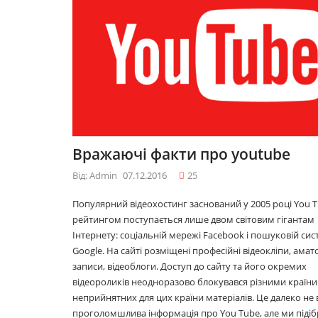
09.12.2016
09.12.2016
10 лайфхаків: як
10 лайфхаків: як
легко прокидатися
легко прокидатися
вранці
вранці
30.11.2016
30.11.2016
Що буде модним у
Що буде модним у
Вражаючі факти про youtube
2017році
2017році
29.11.2016
29.11.2016
Від: Admin
07.12.2016
25
Популярний відеохостинг заснований у 2005 році You T
рейтингом поступається лише двом світовим гігантам
Топ 5 серіалів
Топ 5 серіалів
Інтернету: соціальній мережі Facebook і пошуковій сис
08.06.2016
08.06.2016
Google. На сайті розміщені професійні відеокліпи, амат
записи, відеоблоги. Доступ до сайту та його окремих
відеороликів неодноразово блокувався різними країни
неприйнятних для цих країни матеріалів. Це далеко не 
проголомшлива інформація про You Tube, але ми підіб