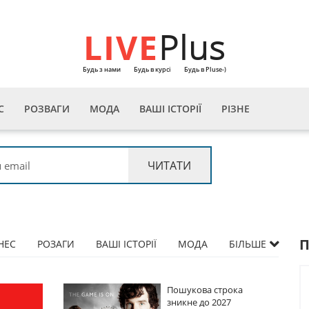
LIVE
Plus
Будь з нами
Будь в курсі
Будь в Pluse-)
С
РОЗВАГИ
МОДА
ВАШІ ІСТОРІЇ
РІЗНЕ
НЕС
РОЗАГИ
ВАШІ ІСТОРІЇ
МОДА
БІЛЬШЕ
Пошукова строка
Пошу
зникне до 2027
зник