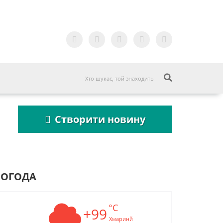
Створити новину
ПОГОДА
°C
кова строка
+99
Пошукова строка
не до 2027
зникне до 2027
Хмаринй