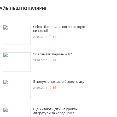
АЙБІЛЬШ ПОПУЛЯРНІ
Celebslike.me... на кого з акторів
ви схожі?
29.05.2016
11
Як зламати пароль wifi?
29.02.2016
29
5 популярних авто бізнес-класу
24.03.2016
16
Що читають діти на уроках
літератури за кордоном?