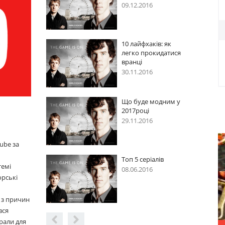
09.12.2016
09.12
10 лайфхаків: як
10 ла
легко прокидатися
легк
вранці
вран
30.11.2016
30.11
Що буде модним у
Що б
2017році
2017
29.11.2016
29.11
ube за
Топ 5 серіалів
Топ 5
темі
08.06.2016
08.06
орські
 з причин
вся
рали для