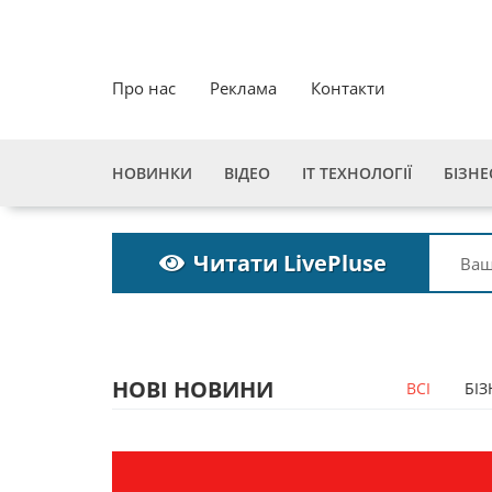
Про нас
Реклама
Контакти
НОВИНКИ
ВІДЕО
ІТ ТЕХНОЛОГІЇ
БІЗНЕ
Читати LivePluse
НОВІ НОВИНИ
ВСІ
БІЗ
Пошукова строка
Пошукова строка
зникне до 2027
зникне до 2027