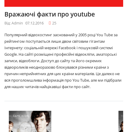
Вражаючі факти про youtube
Від: Admin
07.12.2016
25
Популярний відеохостинг заснований у 2005 році You Tube за
рейтингом поступається лише двом світовим гігантам
Інтернету: соціальній мережі Facebook і пошуковій системі
Google. На сайті розміщені професійні відеокліпи, аматорські
записи, відеоблоги. Доступ до сайту та його окремих
відеороликів неодноразово блокувався різними країни з
причин неприйнятних для цих країни матеріалів. Це далеко не
вся проголомшлива інформація про You Tube, але ми підібрали
для наших читачів найцікавіші факти про сайт.