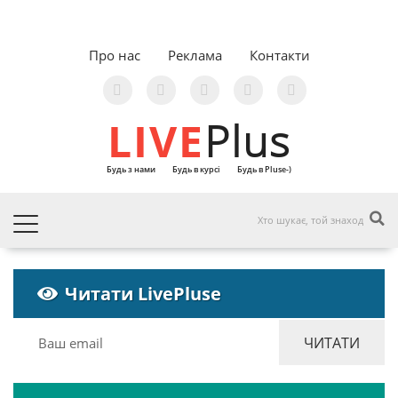
Про нас
Реклама
Контакти
LIVE
Plus
Будь з нами
Будь в курсі
Будь в Pluse-)
Читати LivePluse