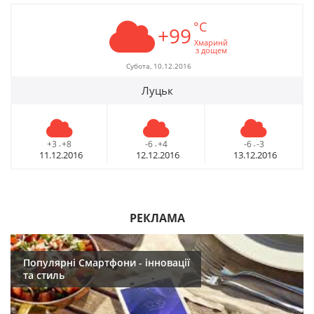
°C
+99
Хмаринй
з дощем
Субота, 10.12.2016
Луцьк
+3
+8
-6
+4
-6
-3
-
-
-
11.12.2016
12.12.2016
13.12.2016
РЕКЛАМА
Популярні Смартфони - інновації
та стиль