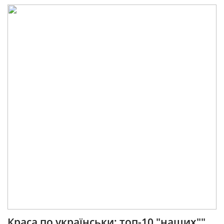
Краса по українськи: топ-10 "наших""