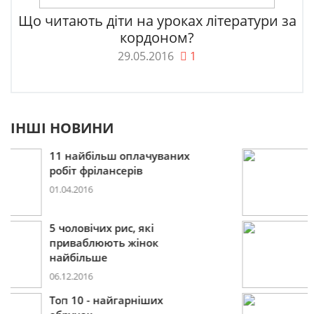
Що читають діти на уроках літератури за
кордоном?
29.05.2016
1
ІНШІ НОВИНИ
Пошукова строка зникне
до 2027
09.12.2016
10 лайфхаків: як легко
прокидатися вранці
30.11.2016
Що буде модним у