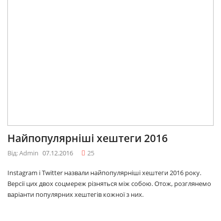
Найпопулярніші хештеги 2016
Від: Admin
07.12.2016
25
Instagram і Twitter назвали найпопулярніші хештеги 2016 року.
Версії цих двох соцмереж різняться між собою. Отож, розглянемо
варіанти популярних хештегів кожної з них.