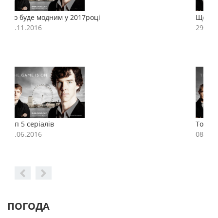
Що буде модним у 2017році
Щ
29.11.2016
2
Топ 5 серіалів
Т
08.06.2016
0
ПОГОДА