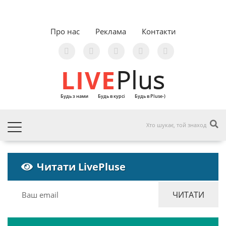
Про нас
Реклама
Контакти
LIVE
Plus
Будь з нами
Будь в курсі
Будь в Pluse-)
Читати LivePluse