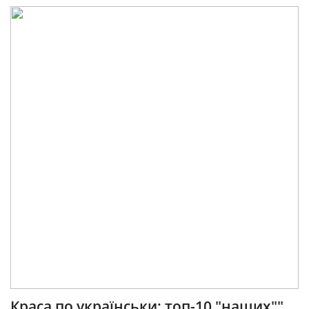
Краса по українськи: топ-10 "наших""