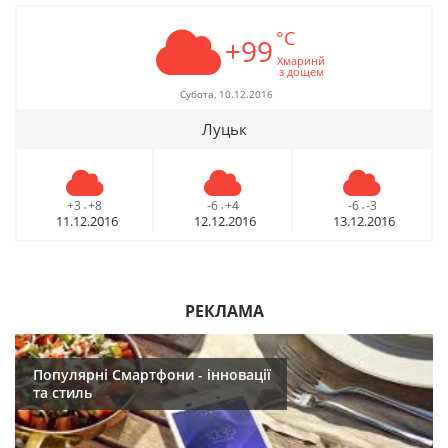
°C
+99
Хмаринй
з дощем
Субота, 10.12.2016
Луцьк
+3
+8
-6
+4
-6
-3
-
-
-
11.12.2016
12.12.2016
13.12.2016
РЕКЛАМА
Популярні Смартфони - інновації
та стиль