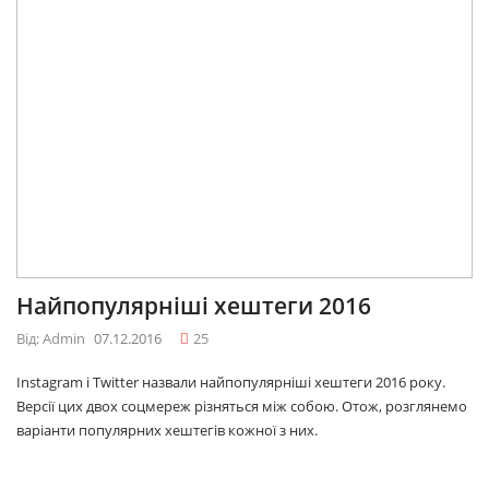
Найпопулярніші хештеги 2016
Від: Admin
07.12.2016
25
Instagram і Twitter назвали найпопулярніші хештеги 2016 року.
Версії цих двох соцмереж різняться між собою. Отож, розглянемо
варіанти популярних хештегів кожної з них.