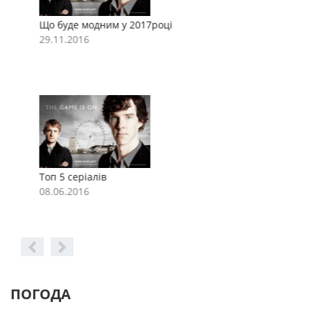
Що буде модним у 2017році
Щ
29.11.2016
2
Топ 5 серіалів
Т
08.06.2016
0
ПОГОДА