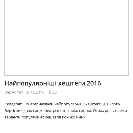
Найпопулярніші хештеги 2016
Від: Admin
07.12.2016
25
Instagram і Twitter назвали найпопулярніші хештеги 2016 року.
Версії цих двох соцмереж різняться між собою. Отож, розглянемо
варіанти популярних хештегів кожної з них.