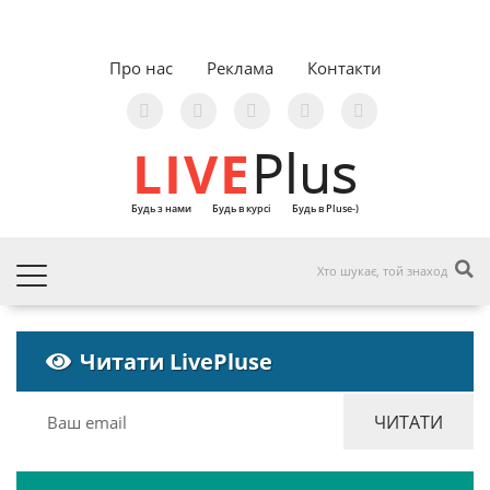
Про нас
Реклама
Контакти
LIVE
Plus
Будь з нами
Будь в курсі
Будь в Pluse-)
Читати LivePluse