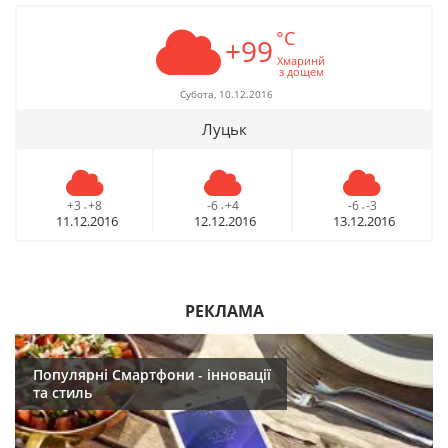
°C
+99
Хмаринй
з дощем
Субота, 10.12.2016
Луцьк
+3
+8
-6
+4
-6
-3
-
-
-
11.12.2016
12.12.2016
13.12.2016
РЕКЛАМА
Популярні Смартфони - інновації
та стиль