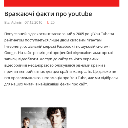
Вражаючі факти про youtube
Від: Admin
07.12.2016
25
Популярний відеохостинг заснований у 2005 році You Tube за
рейтингом поступається лише двом світовим гігантам
Інтернету: соціальній мережі Facebook і пошуковій системі
Google. На сайті розміщені професійні відеокліпи, аматорські
записи, відеоблоги. Доступ до сайту та його окремих
відеороликів неодноразово блокувався різними країни з
причин неприйнятних для цих країни матеріалів. Це далеко не
вся проголомшлива інформація про You Tube, але ми підібрали
для наших читачів найцікавіші факти про сайт.