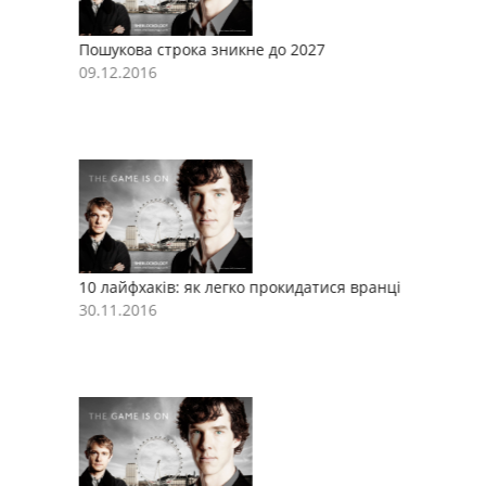
Пошукова строка зникне до 2027
П
09.12.2016
0
10 лайфхаків: як легко прокидатися вранці
1
30.11.2016
3