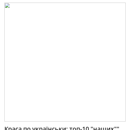
Краса по українськи: топ-10 "наших""