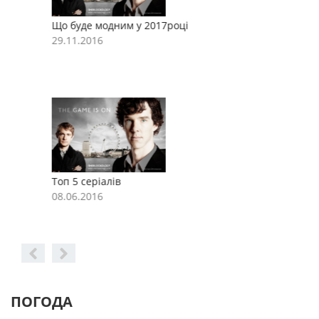
Що буде модним у 2017році
Щ
29.11.2016
2
Топ 5 серіалів
Т
08.06.2016
0
ПОГОДА