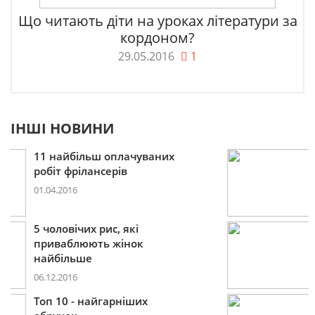
Що читають діти на уроках літератури за
кордоном?
29.05.2016
1
ІНШІ НОВИНИ
Пошукова строка зникне
до 2027
09.12.2016
10 лайфхаків: як легко
прокидатися вранці
30.11.2016
Що буде модним у