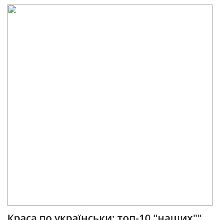
Краса по українськи: топ-10 "наших""