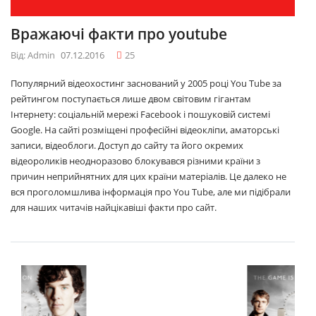
Вражаючі факти про youtube
Від: Admin
07.12.2016
25
Популярний відеохостинг заснований у 2005 році You Tube за
рейтингом поступається лише двом світовим гігантам
Інтернету: соціальній мережі Facebook і пошуковій системі
Google. На сайті розміщені професійні відеокліпи, аматорські
записи, відеоблоги. Доступ до сайту та його окремих
відеороликів неодноразово блокувався різними країни з
причин неприйнятних для цих країни матеріалів. Це далеко не
вся проголомшлива інформація про You Tube, але ми підібрали
для наших читачів найцікавіші факти про сайт.