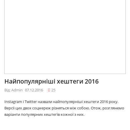
Найпопулярніші хештеги 2016
Від: Admin
07.12.2016
25
Instagram і Twitter назвали найпопулярніші хештеги 2016 року.
Версії цих двох соцмереж різняться між собою. Отож, розглянемо
варіанти популярних хештегів кожної з них.