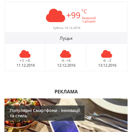
°C
+99
Хмаринй
з дощем
Субота, 10.12.2016
Луцьк
+3
+8
-6
+4
-6
-3
-
-
-
11.12.2016
12.12.2016
13.12.2016
РЕКЛАМА
Популярні Смартфони - інновації
та стиль