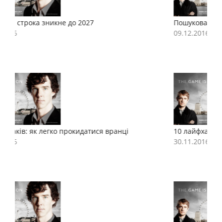
Пошукова строка зникне до 2027
П
09.12.2016
0
10 лайфхаків: як легко прокидатися вранці
1
30.11.2016
3