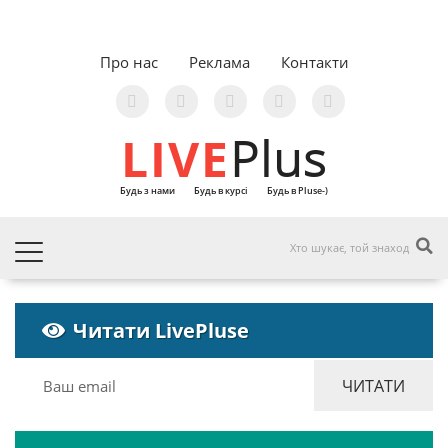
Про нас
Реклама
Контакти
LIVE
Plus
Будь з нами
Будь в курсі
Будь в Pluse-)
Читати LivePluse