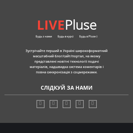
LIVE
Pluse
Будь з нами
Будь в курсі
Будь в Pluse-)
Зустрічайте перший в Україні широкоформатний
масштабний блог/сайт/портал, на якому
представлені новітні технології подачі
матеріалів, надшвидка система коментарів і
повна синхронізація з соцмережами.
СЛІДКУЙ ЗА НАМИ