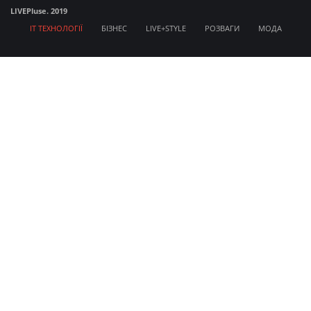
LIVE
Pluse. 2019
IT ТЕХНОЛОГІЇ
БІЗНЕС
LIVE+STYLE
РОЗВАГИ
МОДА