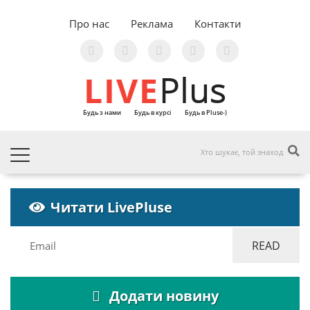
Про нас
Реклама
Контакти
LIVE
Plus
Будь з нами
Будь в курсі
Будь в Pluse-)
Читати LivePluse
Додати новину