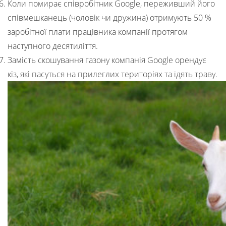
Коли помирає співробітник Google, переживший його
співмешканець (чоловік чи дружина) отримують 50 %
заробітної плати працівника компанії протягом
наступного десятиліття.
Замість скошування газону компанія Google орендує
кіз, які пасуться на прилеглих територіях та їдять траву.