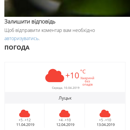
Залишити відповідь
Щоб відправити коментар вам необхідно
авторизуватись
.
ПОГОДА
°C
+10
Хмаринй
без
опадів
Середа, 10.04.2019
Луцьк
+5
+12
+4
+10
+5
+10
-
-
-
11.04.2019
12.04.2019
13.04.2019