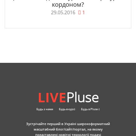
кордоном?
29.05.2016
1
LIVE
Pluse
Будь з нами
Будь в курсі
Будь в Pluse-)
Зустрічайте перший в Україні широкоформатний
масштабний блог/сайт/портал, на якому
представлені новітні технології подачі