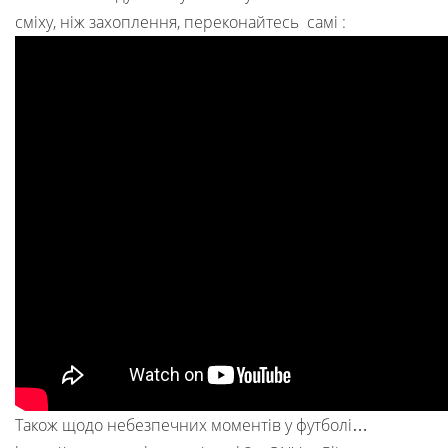
сміху, ніж захоплення, переконайтесь самі :
Також щодо небезпечних моментів у футболі…