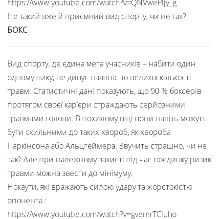
https://www.youtube.com/watch?v=QNVwePljy_g
Не такий вже й приємний вид спорту, чи не так?
БОКС
Вид спорту, де єдина мета учасників – набити один
одному пику, не дивує наявністю великої кількості
травм. Статистичні дані показують, що 90 % боксерів
протягом своєї кар’єри страждають серйозними
травмами голови. В похилому віці вони навіть можуть
бути схильними до таких хвороб, як хвороба
Паркінсона або Альцгеймера. Звучить страшно, чи не
так? Але при належному захисті під час поєдинку ризик
травми можна звести до мінімуму.
Нокаути, які вражають силою удару та жорстокістю
опонента :
https://www.youtube.com/watch?v=gvemrTCluho