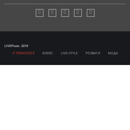
LIVE
Pluse. 2019
IT ТЕХНОЛОГІЇ
БІЗНЕС
LIVE+STYLE
РОЗВАГИ
МОДА