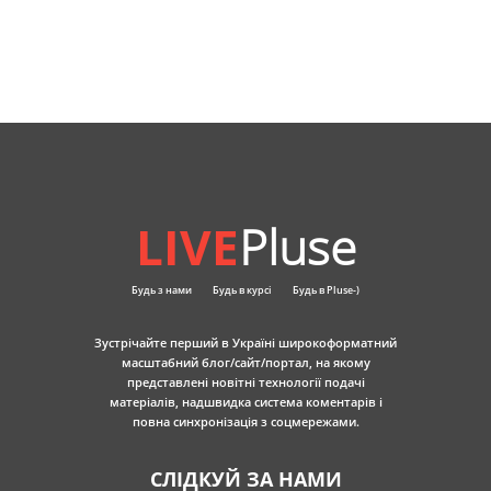
LIVE
Pluse
Будь з нами
Будь в курсі
Будь в Pluse-)
Зустрічайте перший в Україні широкоформатний
масштабний блог/сайт/портал, на якому
представлені новітні технології подачі
матеріалів, надшвидка система коментарів і
повна синхронізація з соцмережами.
СЛІДКУЙ ЗА НАМИ