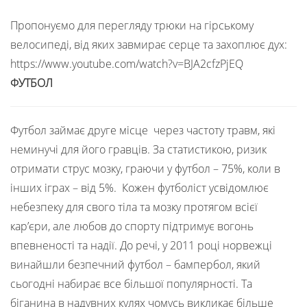
Пропонуємо для перегляду трюки на гірському
велосипеді, від яких завмирає серце та захоплює дух:
https://www.youtube.com/watch?v=BJA2cfzPjEQ
ФУТБОЛ
Футбол займає друге місце через частоту травм, які
неминучі для його гравців. За статистикою, ризик
отримати струс мозку, граючи у футбол – 75%, коли в
інших іграх – від 5%. Кожен футболіст усвідомлює
небезпеку для свого тіла та мозку протягом всієї
кар’єри, але любов до спорту підтримує вогонь
впевненості та надії. До речі, у 2011 році норвежці
винайшли безпечний футбол – бампербол, який
сьогодні набирає все більшої популярності. Та
біганина в надувних кулях чомусь викликає більше