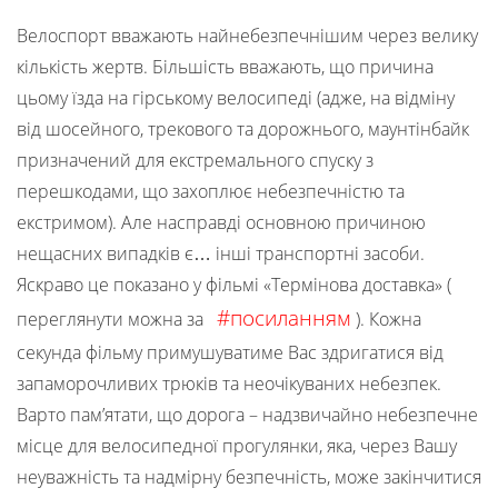
Велоспорт вважають найнебезпечнішим через велику
кількість жертв. Більшість вважають, що причина
цьому їзда на гірському велосипеді (адже, на відміну
від шосейного, трекового та дорожнього, маунтінбайк
призначений для екстремального спуску з
перешкодами, що захоплює небезпечністю та
екстримом). Але насправді основною причиною
нещасних випадків є… інші транспортні засоби.
Яскраво це показано у фільмі «Термінова доставка» (
#посиланням
переглянути можна за
). Кожна
секунда фільму примушуватиме Вас здригатися від
запаморочливих трюків та неочікуваних небезпек.
Варто пам’ятати, що дорога – надзвичайно небезпечне
місце для велосипедної прогулянки, яка, через Вашу
неуважність та надмірну безпечність, може закінчитися