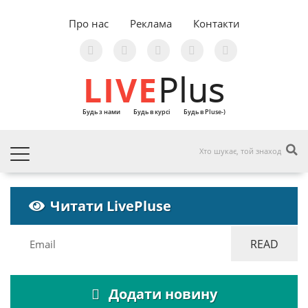
Про нас
Реклама
Контакти
LIVE
Plus
Будь з нами
Будь в курсі
Будь в Pluse-)
Читати LivePluse
Додати новину