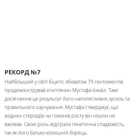
РЕКОРД №7
Найбільший у світі біцепс обхватом 79 сентиментів
продемонстрував єгиптянин Мустафа Ісмаїл. Таке
досягнення це результат його наполегливих зусиль та
правильного харчування. Мустафа стверджує, що
жодних стероїдів чи гомонів росту він ніколи не
вживав. Свою роль відіграла генетична спадковість,
так як його батько колишній борець.