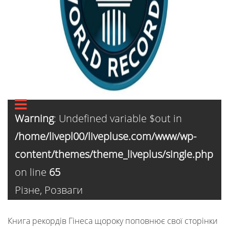
Warning
: Undefined variable $out in
/home/livepl00/livepluse.com/www/wp-
content/themes/theme_liveplus/single.php
on line
65
Різне
,
Розваги
Книга рекордів Гінеса щороку поповнює свої сторінки