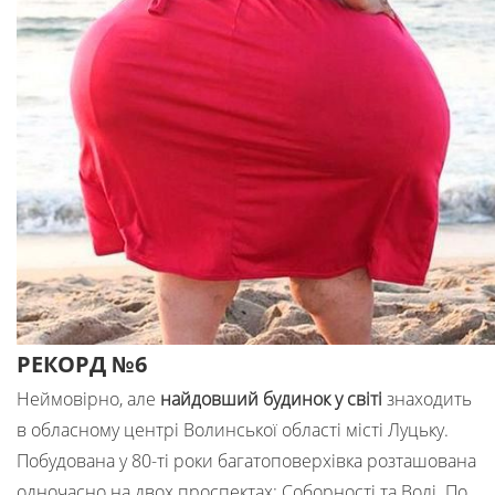
РЕКОРД №6
Неймовірно, але
найдовший будинок у світі
знаходить
в обласному центрі Волинської області місті Луцьку.
Побудована у 80-ті роки багатоповерхівка розташована
одночасно на двох проспектах: Соборності та Волі. По