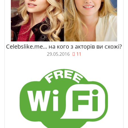
Celebslike.me... на кого з акторів ви схожі?
29.05.2016
11