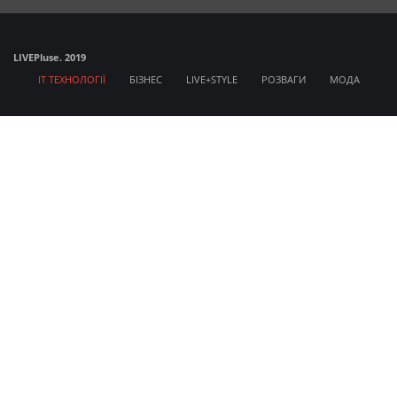
LIVE
Pluse. 2019
IT ТЕХНОЛОГІЇ
БІЗНЕС
LIVE+STYLE
РОЗВАГИ
МОДА