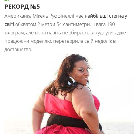
РЕКОРД №5
Американка Мікель Руффінеллі має
найбільші стегна у
світі
обхватом 2 метри 54 сантиметри. Її вага 190
кілограм, але вона навіть не збирається худнути, адже
працюючи моделлю, перетворила свій недолік в
достоїнство.