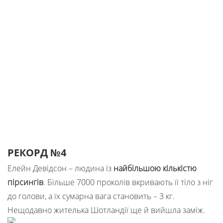
РЕКОРД №4
Елейн Девідсон – людина із
найбільшою кількістю
пірсингів
. Більше 7000 проколів вкривають її тіло з ніг
до голови, а їх сумарна вага становить – 3 кг.
Нещодавно жителька Шотландії ще й вийшла заміж.