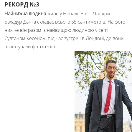
РЕКОРД №3
Найнижча людина
живе у Непалі. Зріст Чандри
Бахадур Данга складає всього 55 сантиметрів. На фото
нижче він разом із найвищою людиною у світі
Султаном Кесеном, під час зустрічі в Лондоні, де вони
влаштували фотосесію.