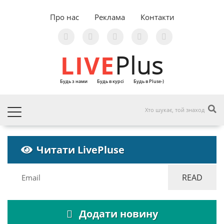
Про нас
Реклама
Контакти
LIVE
Plus
Будь з нами
Будь в курсі
Будь в Pluse-)
Читати LivePluse
Додати новину