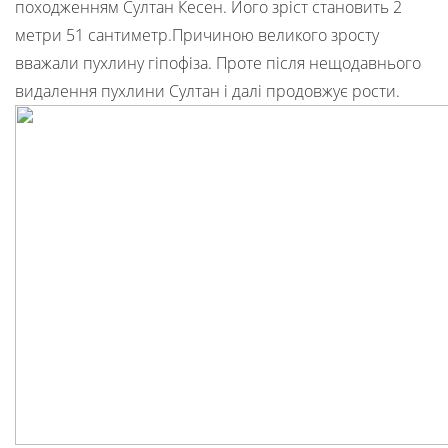
походженням Султан Кесен. Його зріст становить 2
метри 51 сантиметр.Причиною великого зросту
вважали пухлину гіпофіза. Проте після нещодавнього
видалення пухлини Султан і далі продовжує рости.