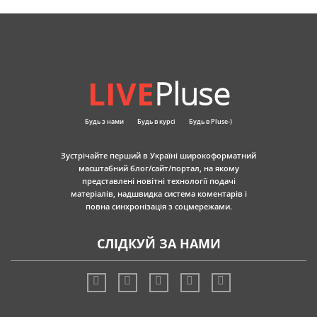
LIVE
Pluse
Будь з нами
Будь в курсі
Будь в Pluse-)
Зустрічайте перший в Україні широкоформатний
масштабний блог/сайт/портал, на якому
представлені новітні технології подачі
матеріалів, надшвидка система коментарів і
повна синхронізація з соцмережами.
СЛІДКУЙ ЗА НАМИ