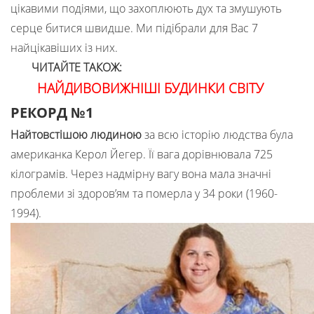
цікавими подіями, що захоплюють дух та змушують
серце битися швидше. Ми підібрали для Вас 7
найцікавіших із них.
ЧИТАЙТЕ ТАКОЖ:
НАЙДИВОВИЖНІШІ БУДИНКИ СВІТУ
РЕКОРД №1
Найтовстішою людиною
за всю історію людства була
американка Керол Йегер. Її вага дорівнювала 725
кілограмів. Через надмірну вагу вона мала значні
проблеми зі здоров’ям та померла у 34 роки (1960-
1994).