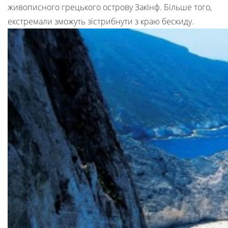
живописного грецького острову Закінф. Більше того,
екстремали зможуть зістрибнути з краю бескиду.