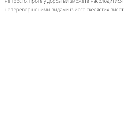
непросто, проте у дорозі ви зможете насолодитися
неперевершеними видами із його скелястих висот.