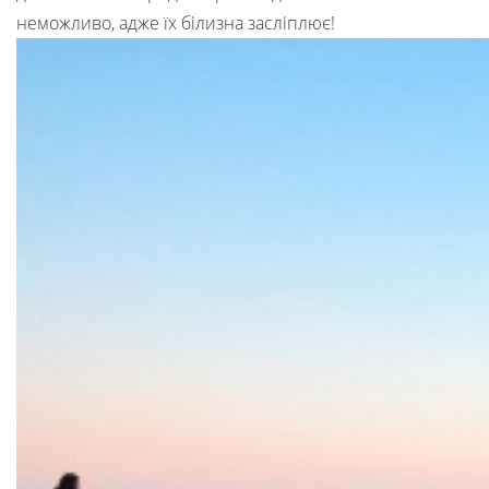
неможливо, адже їх білизна засліплює!