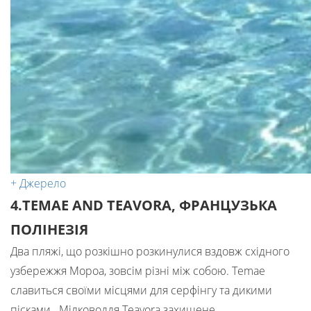
+ Джерело
4.TEMAE AND TEAVORA, ФРАНЦУЗЬКА
ПОЛІНЕЗІЯ
Два пляжі, що розкішно розкинулися вздовж східного
узбережжя Мороа, зовсім різні між собою. Temae
славиться своїми місцями для серфінгу та дикими
пісками. Мілководдя Teavora захищене