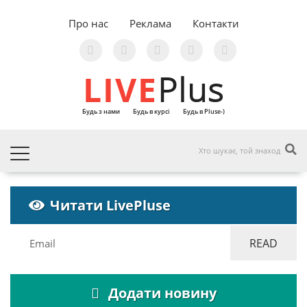
Про нас
Реклама
Контакти
LIVE
Plus
Будь з нами
Будь в курсі
Будь в Pluse-)
Читати LivePluse
Додати новину