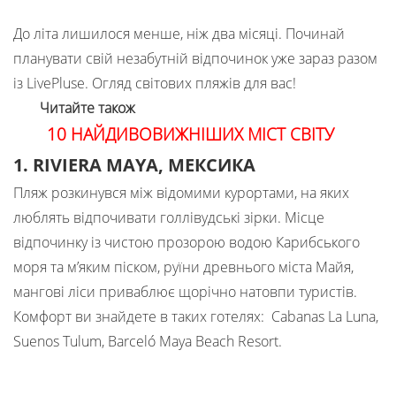
До літа лишилося менше, ніж два місяці. Починай
планувати свій незабутній відпочинок уже зараз разом
із LivePluse. Огляд світових пляжів для вас!
Читайте також
10 НАЙДИВОВИЖНІШИХ МІСТ СВІТУ
1. RIVIERA MAYA, МЕКСИКА
Пляж розкинувся між відомими курортами, на яких
люблять відпочивати голлівудські зірки. Місце
відпочинку із чистою прозорою водою Карибського
моря та м’яким піском, руїни древнього міста Майя,
мангові ліси приваблює щорічно натовпи туристів.
Комфорт ви знайдете в таких готелях: Cabanas La Luna,
Suenos Tulum, Barceló Maya Beach Resort.