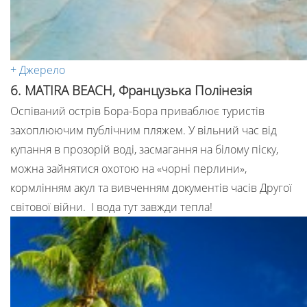
+ Джерело
6. MATIRA BEACH, Французька Полінезія
Оспіваний острів Бора-Бора приваблює туристів
захоплюючим публічним пляжем. У вільний час від
купання в прозорій воді, засмагання на білому піску,
можна зайнятися охотою на «чорні перлини»,
кормлінням акул та вивченням документів часів Другої
світової війни. І вода тут завжди тепла!