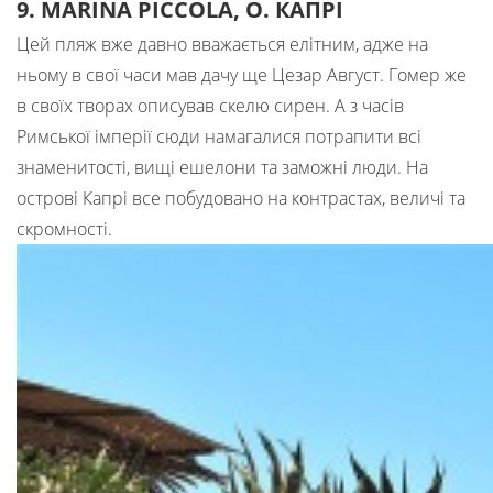
9. MARINA PICCOLA, О. КАПРІ
Цей пляж вже давно вважається елітним, адже на
ньому в свої часи мав дачу ще Цезар Август. Гомер же
в своїх творах описував скелю сирен. А з часів
Римської імперії сюди намагалися потрапити всі
знаменитості, вищі ешелони та заможні люди. На
острові Капрі все побудовано на контрастах, величі та
скромності.