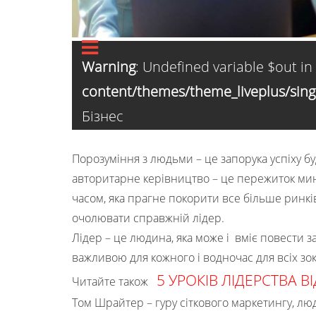
Warning
: Undefined variable $out in
content/themes/theme_liveplus/sing
Бізнес
Порозуміння з людьми – це запорука успіху бу
авторитарне керівництво – це пережиток мину
часом, яка прагне покорити все більше ринків з
очолювати справжній лідер.
Лідер – це людина, яка може і вміє повести 
важливою для кожного і водночас для всіх зок
5 УРОКІВ ЛІДЕРСТВА 
Читайте також
Том Шрайтер – гуру сіткового маркетингу, люд