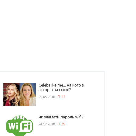
Celebslike.me... на кого з
акторів ви схожі?
29.05.2016
11
Як зламати пароль wifi?
24.12.2018
29