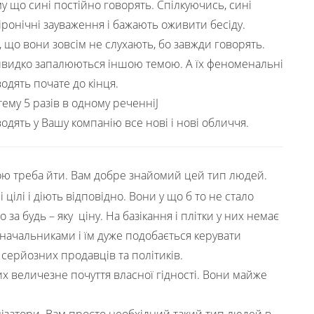
му що сині постійно говорять. Спілкуючись, сині
іронічні зауваження і бажають оживити бесіду.
що вони зовсім не слухають, бо завжди говорять.
 швидко запалюються іншою темою. А їх феноменальні
одять почате до кінця.
ему 5 разів в одному реченніJ
дять у Вашу компанію все нові і нові обличчя.
гою треба йти. Вам добре знайомий цей тип людей.
цілі і діють відповідно. Вони у що б то не стало
а будь – яку ціну. На базікання і плітки у них немає
начальниками і їм дуже подобається керувати
 серйозних продавців та політиків.
х величезне почуття власної гідності. Вони майже