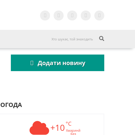
Додати новину
ПОГОДА
°C
+10
Хмаринй
без