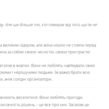
ду. Але ще більше тих, хто помирає від того, що їм не
ла великим лідером, але вона ніколи не стояла перед
вела за собою своєю чесністю, своєю пристрастю
негатив в жовтих. Вони не люблять нав’язувати свою
іркими і нерішучими людьми. Їм важко брати всю
и, аніж солідні організатори.
божнюють веселитися. Вони люблять пригоди,
спонтанність рішень – це все про них. Загалом це