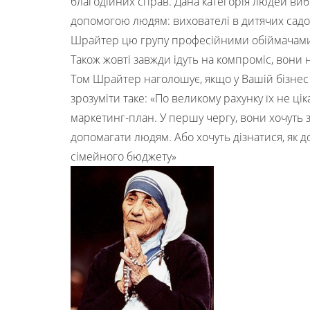
благодійних справ. Дана категорія людей виби
допомогою людям: вихователі в дитячих садоч
Шрайтер цю групу професійними обіймачами
Також жовті завжди ідуть на компроміс, вони 
Том Шрайтер наголошує, якщо у Вашій бізнес 
зрозуміти таке: «По великому рахунку їх не ціка
маркетинг-план. У першу чергу, вони хочуть 
допомагати людям. Або хочуть дізнатися, як 
сімейного бюджету»