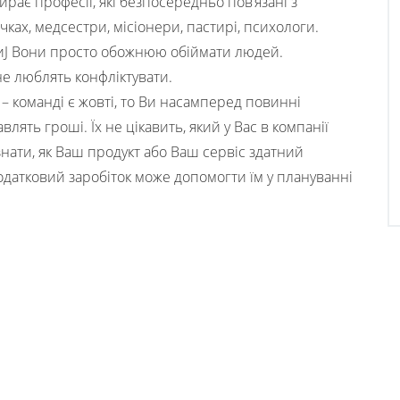
рає професії, які безпосередньо пов’язані з
ках, медсестри, місіонери, пастирі, психологи.
J Вони просто обожнюю обіймати людей.
не люблять конфліктувати.
– команді є жовті, то Ви насамперед повинні
влять гроші. Їх не цікавить, який у Вас в компанії
знати, як Ваш продукт або Ваш сервіс здатний
додатковий заробіток може допомогти їм у плануванні