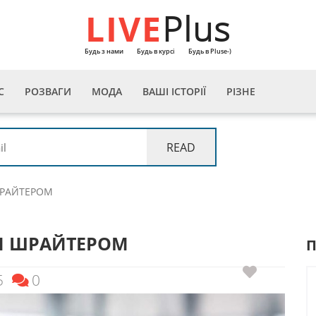
LIVE
Plus
Будь з нами
Будь в курсі
Будь в Pluse-)
С
РОЗВАГИ
МОДА
ВАШІ ІСТОРІЇ
РІЗНЕ
ШРАЙТЕРОМ
М ШРАЙТЕРОМ
5
0