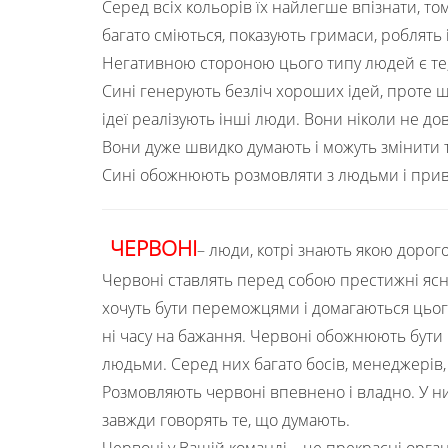
Серед всіх кольорів їх найлегше впізнати, то
багато сміються, показують гримаси, роблять 
Негативною стороною цього типу людей є те, 
Сині генерують безліч хороших ідей, проте
ідеї реалізують інші люди. Вони ніколи не дов
Вони дуже швидко думають і можуть змінити т
Сині обожнюють розмовляти з людьми і приво
ЧЕРВОНІ
– люди, котрі знають якою доро
Червоні ставлять перед собою престижні ясні 
хочуть бути переможцями і домагаються цього з
ні часу на бажання. Червоні обожнюють бути 
людьми. Серед них багато босів, менеджерів,
Розмовляють червоні впевнено і владно. У ни
завжди говорять те, що думають.