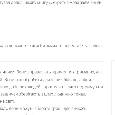
ував доволі цікаву книгу «Секретна мова залучення».
а, за допомогою якої Ви зможете повести їх за собою,
омічники. Вони справляють враження стриманих, але
. Вони готові робити для інших більше, аніж для
енню до інших людей і прагнуть всіляко підтримувати
і зазвичай зберігають з цією людиною тривалі
а світі.
аду, вони можуть збирати гроші для якихось