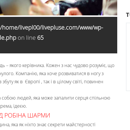
Т
/home/livepl00/livepluse.com/www/wp-
le.php
on line
65
дь – якого керівника. Кожен з нас чудово розуміє, що
лого. Компанію, яка хоче розвиватися в ногу з
буту як в Європі , так і в цілому світі, повинен
за собою людей, яка може запалити серця спільною
рема, ідеєю.
ВІД РОБІНА ШАРМИ
ина, яка як ніхто знає секрети майстерності