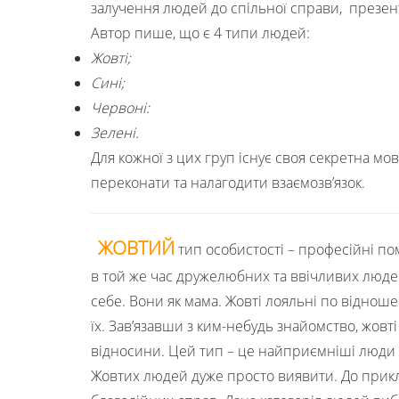
залучення людей до спільної справи, презент
Автор пише, що є 4 типи людей:
Жовті;
Сині;
Червоні:
Зелені.
Для кожної з цих груп існує своя секретна мов
переконати та налагодити взаємозв’язок.
ЖОВТИЙ
тип особистості – професійні п
в той же час дружелюбних та ввічливих людей
себе. Вони як мама. Жовті лояльні по віднош
їх. Зав’язавши з ким-небудь знайомство, жовт
відносини. Цей тип – це найприємніші люди н
Жовтих людей дуже просто виявити. До прикл