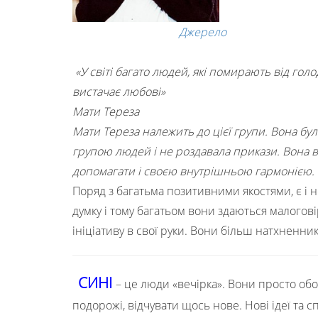
Джерело
«У світі багато людей, які помирають від голо
вистачає любові»
Мати Тереза
Мати Тереза належить до цієї групи. Вона бу
групою людей і не роздавала прикази. Вона 
допомагати і своєю внутрішньою гармонією.
Поряд з багатьма позитивними якостями, є і 
думку і тому багатьом вони здаються малогов
ініціативу в свої руки. Вони більш натхненник
СИНІ
– це люди «вечірка». Вони просто о
подорожі, відчувати щось нове. Нові ідеї та 