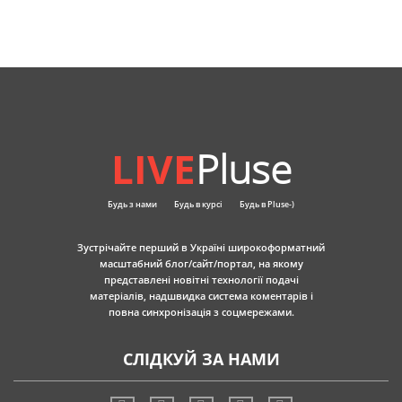
LIVE
Pluse
Будь з нами
Будь в курсі
Будь в Pluse-)
Зустрічайте перший в Україні широкоформатний
масштабний блог/сайт/портал, на якому
представлені новітні технології подачі
матеріалів, надшвидка система коментарів і
повна синхронізація з соцмережами.
СЛІДКУЙ ЗА НАМИ