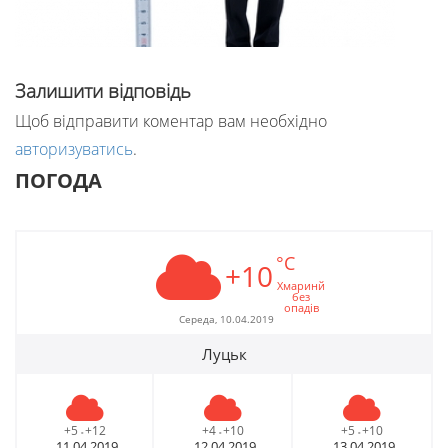
Залишити відповідь
Щоб відправити коментар вам необхідно
авторизуватись
.
ПОГОДА
°C
+10
Хмаринй
без
опадів
Середа, 10.04.2019
Луцьк
+5
+12
+4
+10
+5
+10
-
-
-
11.04.2019
12.04.2019
13.04.2019