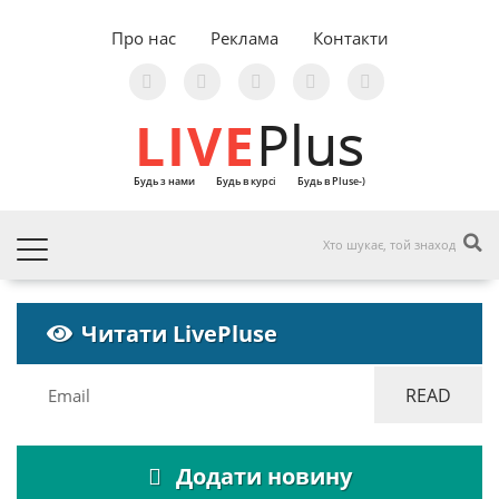
Про нас
Реклама
Контакти
LIVE
Plus
Будь з нами
Будь в курсі
Будь в Pluse-)
Читати LivePluse
Додати новину