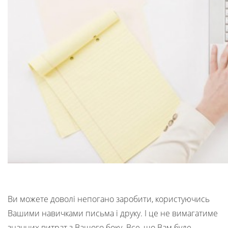
Ви можете доволі непогано заробити, користуючись
Вашими навичками письма і друку. І це не вимагатиме
значних витрат з Вашого боку. Все, що Вам буде