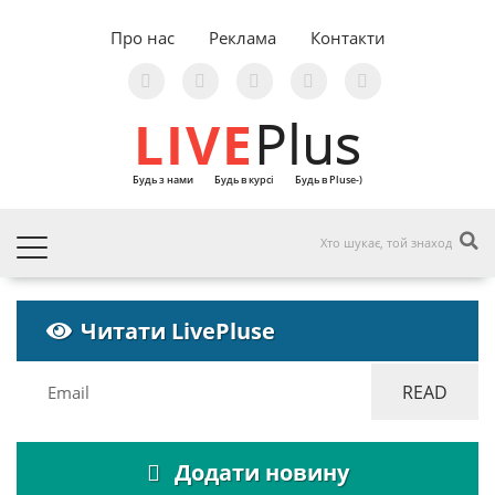
Про нас
Реклама
Контакти
LIVE
Plus
Будь з нами
Будь в курсі
Будь в Pluse-)
Читати LivePluse
Додати новину