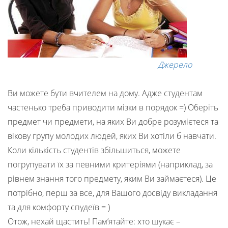
Джерело
Ви можете бути вчителем на дому. Адже студентам
частенько треба приводити мізки в порядок =) Оберіть
предмет чи предмети, на яких Ви добре розумієтеся та
вікову групу молодих людей, яких Ви хотіли б навчати.
Коли кількість студентів збільшиться, можете
погрупувати їх за певними критеріями (наприклад, за
рівнем знання того предмету, яким Ви займаєтеся). Це
потрібно, перш за все, для Вашого досвіду викладання
та для комфорту спудеїв = )
Отож, нехай щастить! Пам’ятайте: хто шукає –