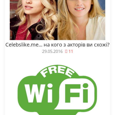
Celebslike.me... на кого з акторів ви схожі?
29.05.2016
11