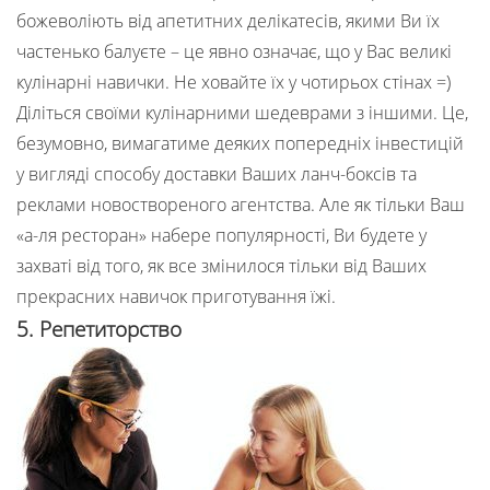
божеволіють від апетитних делікатесів, якими Ви їх
частенько балуєте – це явно означає, що у Вас великі
кулінарні навички. Не ховайте їх у чотирьох стінах =)
Діліться своїми кулінарними шедеврами з іншими. Це,
безумовно, вимагатиме деяких попередніх інвестицій
у вигляді способу доставки Ваших ланч-боксів та
реклами новоствореного агентства. Але як тільки Ваш
«а-ля ресторан» набере популярності, Ви будете у
захваті від того, як все змінилося тільки від Ваших
прекрасних навичок приготування їжі.
5. Репетиторство