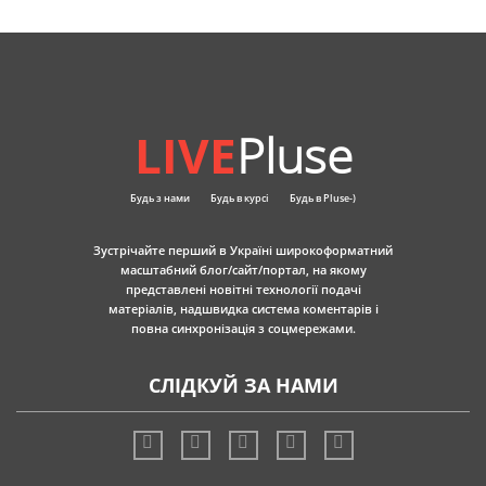
LIVE
Pluse
Будь з нами
Будь в курсі
Будь в Pluse-)
Зустрічайте перший в Україні широкоформатний
масштабний блог/сайт/портал, на якому
представлені новітні технології подачі
матеріалів, надшвидка система коментарів і
повна синхронізація з соцмережами.
СЛІДКУЙ ЗА НАМИ