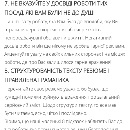
7. НЕ ВКАЗУЙТЕ У ДОСВІДІ РОБОТИ ТИХ
ПОСАД, ЯКІ ВАМ БУЛИ НЕ ДО ДУШІ
Пишіть за ту роботу, яка Вам була до вподоби, яку Ви
втратили через скорочення, або через якісь
непередбачувані обставини в житті. Негативний
досвід роботи він ще нікому не зробив гарної реклами.
Акцентуйте увагу на своїх сильних сторонах і на місцях
роботи, де про Вас залишилося гарне враження!
8. СТРУКТУРОВАНІСТЬ ТЕКСТУ РЕЗЮМЕ І
ПРАВИЛЬНА ГРАМАТИКА
Перечитайте своє резюме уважно, бо буває, що
кумедні помилки руйнують враження про загальний
серйозний зміст. Щодо структури тексту, то все має
бути читаємо, ясно, чітко і послідовно.
Віримо, що наші маленькі 8 підказок наблизять Вас до
тієї роботи, яка поруч із матеріальним благополуччя,