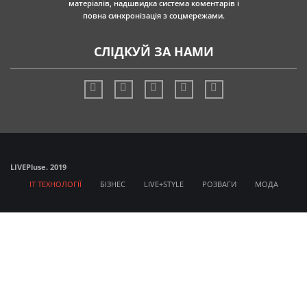
матеріалів, надшвидка система коментарів і
повна синхронізація з соцмережами.
СЛІДКУЙ ЗА НАМИ
LIVE
Pluse. 2019
IT ТЕХНОЛОГІЇ
БІЗНЕС
LIVE+STYLE
РОЗВАГИ
МОДА