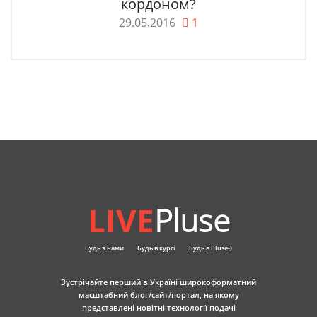
кордоном?
29.05.2016
1
LIVE
Pluse
Будь з нами
Будь в курсі
Будь в Pluse-)
Зустрічайте перший в Україні широкоформатний
масштабний блог/сайт/портал, на якому
представлені новітні технології подачі