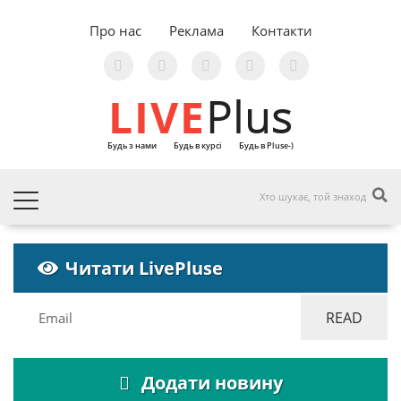
Про нас
Реклама
Контакти
LIVE
Plus
Будь з нами
Будь в курсі
Будь в Pluse-)
Читати LivePluse
Додати новину