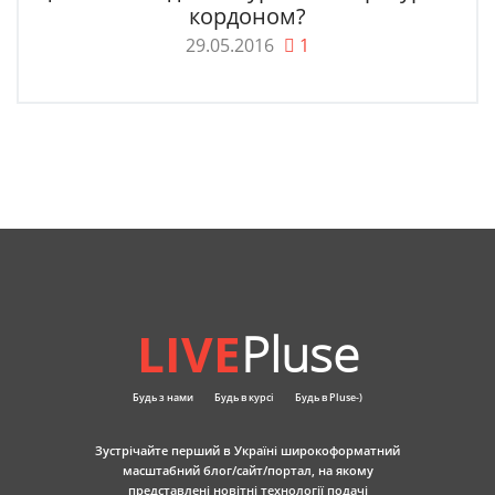
кордоном?
29.05.2016
1
LIVE
Pluse
Будь з нами
Будь в курсі
Будь в Pluse-)
Зустрічайте перший в Україні широкоформатний
масштабний блог/сайт/портал, на якому
представлені новітні технології подачі