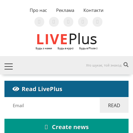
Про нас
Реклама
Контакти
LIVE
Plus
Будь з нами
Будь в курсі
Будь в Pluse-)
Read LivePlus
Create news