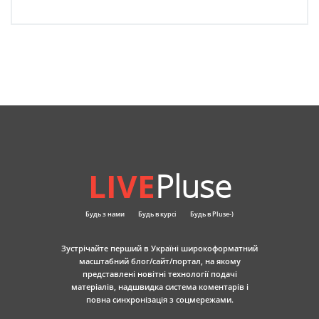
LIVE
Pluse
Будь з нами
Будь в курсі
Будь в Pluse-)
Зустрічайте перший в Україні широкоформатний
масштабний блог/сайт/портал, на якому
представлені новітні технології подачі
матеріалів, надшвидка система коментарів і
повна синхронізація з соцмережами.