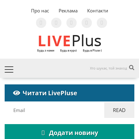
Про нас
Реклама
Контакти
LIVE
Plus
Будь з нами
Будь в курсі
Будь в Pluse-)
Читати LivePluse
Додати новину