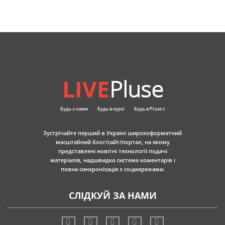
LIVE
Pluse
Будь з нами
Будь в курсі
Будь в Pluse-)
Зустрічайте перший в Україні широкоформатний
масштабний блог/сайт/портал, на якому
представлені новітні технології подачі
матеріалів, надшвидка система коментарів і
повна синхронізація з соцмережами.
СЛІДКУЙ ЗА НАМИ