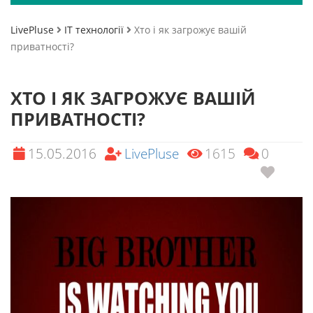
LivePluse
ІТ технології
Хто і як загрожує вашій
приватності?
ХТО І ЯК ЗАГРОЖУЄ ВАШІЙ
ПРИВАТНОСТІ?
15.05.2016
LivePluse
1615
0