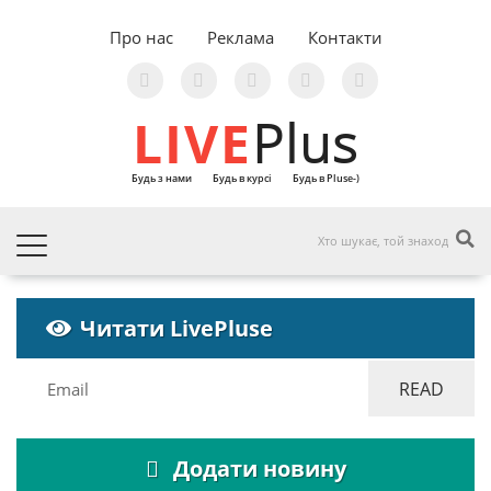
Про нас
Реклама
Контакти
LIVE
Plus
Будь з нами
Будь в курсі
Будь в Pluse-)
Читати LivePluse
Додати новину