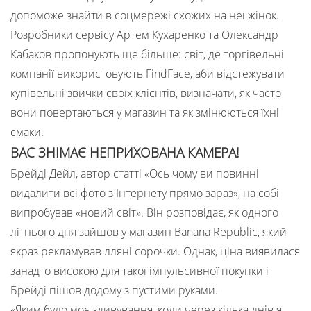
допоможе знайти в соцмережі схожих на неї жінок.
Розробники сервісу Артем Кухаренко та Олександр
Кабаков пропонують ще більше: світ, де торгівельні
компанії використовують FindFace, аби відстежувати
купівельні звички своїх клієнтів, визначати, як часто
вони повертаються у магазин та як змінюються їхні
смаки.
ВАС ЗНІМАЄ НЕПРИХОВАНА КАМЕРА!
Брейді Дейл, автор статті «Ось чому ви повинні
видалити всі фото з Інтернету прямо зараз», на собі
випробував «новий світ». Він розповідає, як одного
літнього дня зайшов у магазин Banana Republic, який
якраз рекламував лляні сорочки. Однак, ціна виявилася
занадто високою для такої імпульсивної покупки і
Брейді пішов додому з пустими руками.
«Яким було моє здивування, коли через кілька днів я