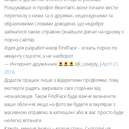
Розшукавши їх профілі Вконтакті, вони почали вести
переписку з ними та їх друзями, нецензурними та
образливими словами доводячи, що недобре
займатися такою справою (знайшли дівчат на одному з
порно-сайтів).
Идея для разработчиков FindFace – искать порно по
аккаунту соцсети, а не наоборот.
— Интернет-дружинник
(@_Lovejoy_)
April 21,
2016
Додаток працює лише з відкритими профілями, тому
експерти радять закривати свої сторінки від
незнайомців. Також FindFace буде важче визначити
ваше обличчя, якщо на фото ви будете в окулярах з
масивною оправою, в капюшоні або ж вас просто буде
нелегко впізнати.
Кажуть, менше знаєш – краще спиш. Сьогодні ця