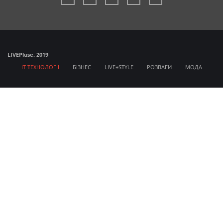
LIVE
Pluse. 2019
IT ТЕХНОЛОГІЇ
БІЗНЕС
LIVE+STYLE
РОЗВАГИ
МОДА