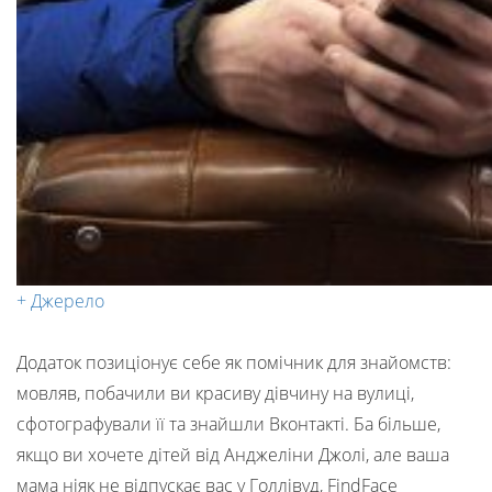
+ Джерело
Додаток позиціонує себе як помічник для знайомств:
мовляв, побачили ви красиву дівчину на вулиці,
сфотографували її та знайшли Вконтакті. Ба більше,
якщо ви хочете дітей від Анджеліни Джолі, але ваша
мама ніяк не відпускає вас у Голлівуд, FindFace