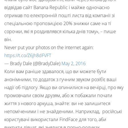
відвідав сайт Banana Republic і майже одночасно
отримав по електронній пошті листа від компанії зі
спеціальною пропозицією 20% знижки саме на ті
сорочки, які я роздивлявся кілька днів тому», – пише
він.
Never put your photos on the internet again:
https://t.co/Z6Jh8dFVFT
— Brady Dale (@BradyDale)
May 2, 2016
Коли вам раніше здавалося, що ви можете бути
анонімними, то додаток з гучним звуком розіб’є ваші
надії об підлогу. Якщо ви опинилися на вечірці, про яку
промовчали своїм друзям, або ж побажали почати
життя з нового аркуша, знайте: ви не залишитеся
непоміченими і не знайденими. Наприклад, російські
користувачі використали FindFace для того, аби
викрити дівчат, які знялися в порно-роликах.