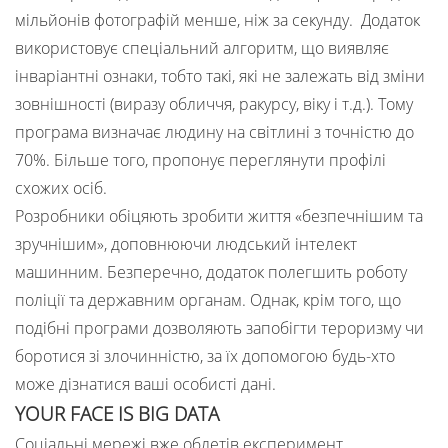
мільйонів фотографій менше, ніж за секунду. Додаток
використовує спеціальний алгоритм, що виявляє
інваріантні ознаки, тобто такі, які не залежать від зміни
зовнішності (виразу обличчя, ракурсу, віку і т.д.). Тому
програма визначає людину на світлині з точністю до
70%. Більше того, пропонує переглянути профілі
схожих осіб.
Розробники обіцяють зробити життя «безпечнішим та
зручнішим», доповнюючи людський інтелект
машинним. Безперечно, додаток полегшить роботу
поліції та державним органам. Однак, крім того, що
подібні програми дозволяють запобігти тероризму чи
боротися зі злочинністю, за їх допомогою будь-хто
може дізнатися ваші особисті дані.
YOUR FACE IS BIG DATA
Соціальні мережі вже облетів експеримент