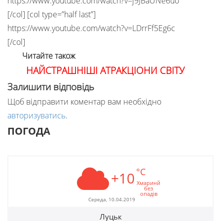
https://www.youtube.com/watch?v=j9JBaUNe6uo
[/col] [col type=”half last”]
https://www.youtube.com/watch?v=LDrrFf5Eg6c
[/col]
Читайте також
НАЙСТРАШНІШІ АТРАКЦІОНИ СВІТУ
Залишити відповідь
Щоб відправити коментар вам необхідно
авторизуватись
.
ПОГОДА
°C
+10
Хмаринй
без
опадів
Середа, 10.04.2019
Луцьк