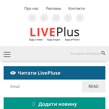
Про нас
Реклама
Контакти
LIVE
Plus
Будь з нами
Будь в курсі
Будь в Pluse-)
Читати LivePluse
Додати новину