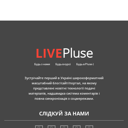
LIVE
Pluse
Будь з нами
Будь в курсі
Будь в Pluse-)
Зустрічайте перший в Україні широкоформатний
масштабний блог/сайт/портал, на якому
представлені новітні технології подачі
матеріалів, надшвидка система коментарів і
повна синхронізація з соцмережами.
СЛІДКУЙ ЗА НАМИ