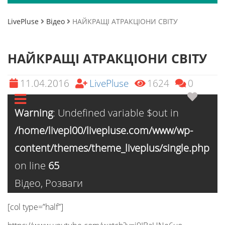
LivePluse
Відео
НАЙКРАЩІ АТРАКЦІОНИ СВІТУ
НАЙКРАЩІ АТРАКЦІОНИ СВІТУ
11.04.2016
LivePluse
1624
0
Warning
: Undefined variable $out in
/home/livepl00/livepluse.com/www/wp-
content/themes/theme_liveplus/single.php
on line
65
Відео
,
Розваги
[col type=”half”]