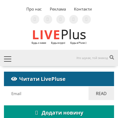
Про нас
Реклама
Контакти
LIVE
Plus
Будь з нами
Будь в курсі
Будь в Pluse-)
Читати LivePluse
Додати новину