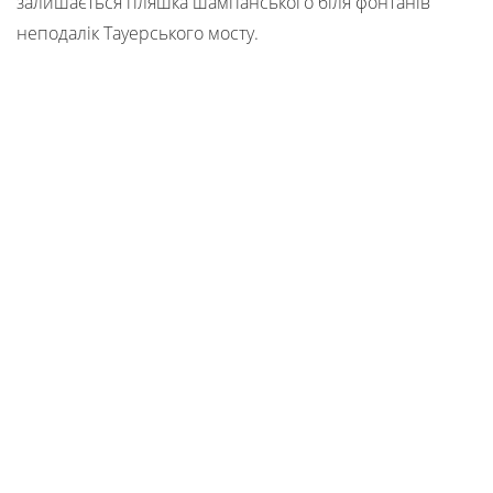
залишається пляшка шампанського біля фонтанів
неподалік Тауерського мосту.