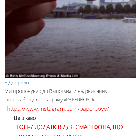
+ Джерело
Ми пропонуємо до Вашої уваги надзвичайну
фотопідбірку з інстаграму «PAPERBOYO»
https://www.instagram.com/paperboyo/
Це цікаво
ТОП-7 ДОДАТКІВ ДЛЯ СМАРТФОНА, ЩО