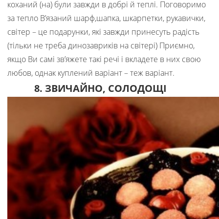
коханий (на) були завжди в добрі й теплі. Поговоримо
за тепло В’язаний шарф,шапка, шкарпетки, рукавички,
світер – це подарунки, які завжди принесуть радість
(тільки не треба динозавриків на світері) Приємно,
якщо Ви самі зв’яжете такі речі і вкладете в них свою
любов, однак куплений варіант – теж варіант.
8
.
ЗВИЧАЙНО, СОЛОДОЩІ