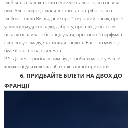
люблять і вважають що сентиментальні слова не для
них. Але повірте, інколи жінкам так потрібні слова
любові…якщо Ви згадаєте про її кирпатий носик, про її
усмішку,її мудрі поради, доброту, про той день, коли
вона дозволила себе поцілувати, про запах її парфумів
і червону помаду, яка завжди зводить Вас з розуму. Це
буде її настільна книжечка.
P.S. До речі оригінальним буде зробити місце у Вашій
книжечці для колечка, або якоїсь іншої прикраси
6. ПРИДБАЙТЕ БІЛЕТИ НА ДВОХ ДО
ФРАНЦІЇ