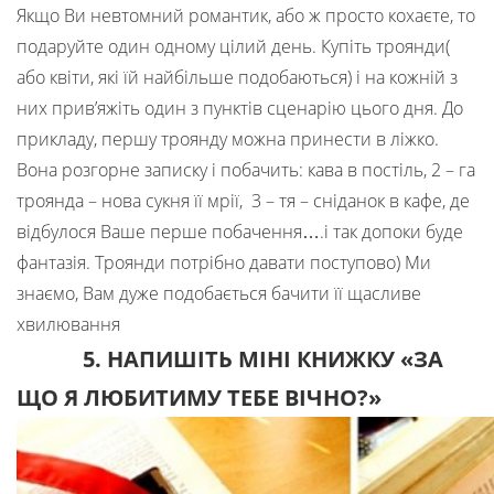
Якщо Ви невтомний романтик, або ж просто кохаєте, то
подаруйте один одному цілий день. Купіть троянди(
або квіти, які їй найбільше подобаються) і на кожній з
них прив’яжіть один з пунктів сценарію цього дня. До
прикладу, першу троянду можна принести в ліжко.
Вона розгорне записку і побачить: кава в постіль, 2 – га
троянда – нова сукня її мрії, 3 – тя – сніданок в кафе, де
відбулося Ваше перше побачення….і так допоки буде
фантазія. Троянди потрібно давати поступово) Ми
знаємо, Вам дуже подобається бачити її щасливе
хвилювання
5. НАПИШІТЬ МІНІ КНИЖКУ «ЗА
ЩО Я ЛЮБИТИМУ ТЕБЕ ВІЧНО?»