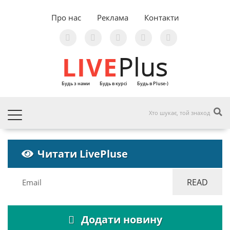
Про нас
Реклама
Контакти
LIVE
Plus
Будь з нами
Будь в курсі
Будь в Pluse-)
Читати LivePluse
Додати новину