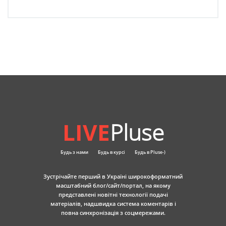
LIVE
Pluse
Будь з нами
Будь в курсі
Будь в Pluse-)
Зустрічайте перший в Україні широкоформатний
масштабний блог/сайт/портал, на якому
представлені новітні технології подачі
матеріалів, надшвидка система коментарів і
повна синхронізація з соцмережами.