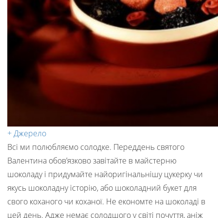
+ Джерело
Всі ми полюбляємо солодке. Переддень святого
Валентина обов’язково завітайте в майстерню
шоколаду і придумайте найоригінальнішу цукерку чи
якусь шоколадну історію, або шоколадний букет для
свого коханого чи коханої. Не економте на шоколаді в
цей день. Адже немає солодшого у світі почуття, аніж