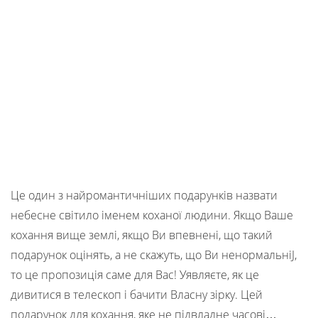
Це один з найромантичніших подарунків назвати
небесне світило іменем коханої людини. Якщо Ваше
кохання вище землі, якщо Ви впевнені, що такий
подарунок оцінять, а не скажуть, що Ви ненормальніJ,
то це пропозиція саме для Вас! Уявляєте, як це
дивитися в телескоп і бачити Власну зірку. Цей
подарунок для кохання, яке не підвладне часові…