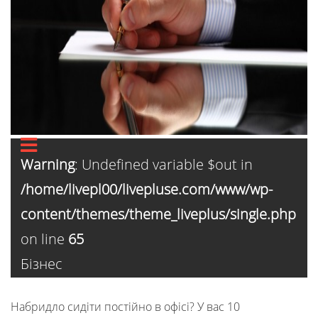
Warning
: Undefined variable $out in
/home/livepl00/livepluse.com/www/wp-
content/themes/theme_liveplus/single.php
on line
65
Бізнес
Набридло сидіти постійно в офісі? У вас 10