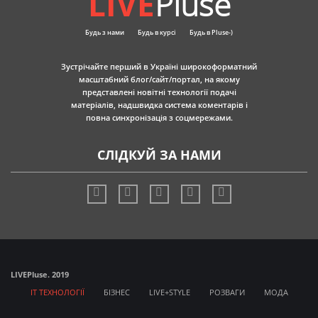
LIVE
Pluse
Будь з нами
Будь в курсі
Будь в Pluse-)
Зустрічайте перший в Україні широкоформатний
масштабний блог/сайт/портал, на якому
представлені новітні технології подачі
матеріалів, надшвидка система коментарів і
повна синхронізація з соцмережами.
СЛІДКУЙ ЗА НАМИ
LIVE
Pluse. 2019
IT ТЕХНОЛОГІЇ
БІЗНЕС
LIVE+STYLE
РОЗВАГИ
МОДА