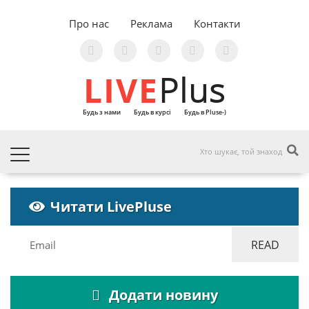
Про нас
Реклама
Контакти
LIVE
Plus
Будь з нами
Будь в курсі
Будь в Pluse-)
Читати LivePluse
Додати новину