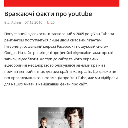
Вражаючі факти про youtube
Від: Admin
07.12.2016
25
Популярний відеохостинг заснований у 2005 році You Tube за
рейтингом поступається лише двом світовим гігантам
Інтернету: соціальній мережі Facebook і пошуковій системі
Google. На сайті розміщені професійні відеокліпи, аматорські
записи, відеоблоги. Доступ до сайту та його окремих
відеороликів неодноразово блокувався різними країни з
причин неприйнятних для цих країни матеріалів. Це далеко не
вся проголомшлива інформація про You Tube, але ми підібрали
для наших читачів найцікавіші факти про сайт.