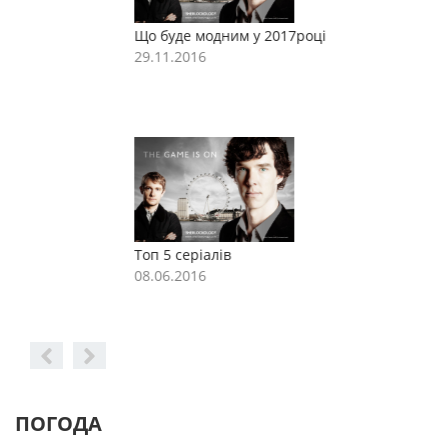
Що буде модним у 2017році
Щ
29.11.2016
2
Топ 5 серіалів
Т
08.06.2016
0
ПОГОДА