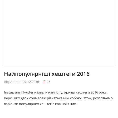
Найпопулярніші хештеги 2016
Від: Admin
07.12.2016
25
Instagram і Twitter назвали найпопулярніші хештеги 2016 року.
Версії цих двох соцмереж різняться між собою. Отож, розглянемо
варіанти популярних хештегів кожної з них.