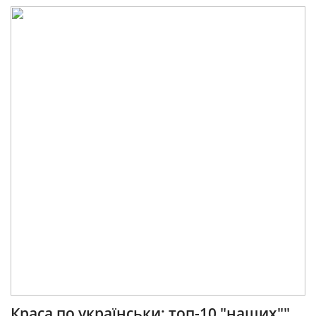
Краса по українськи: топ-10 "наших""