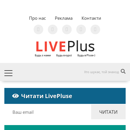
Про нас
Реклама
Контакти
LIVE
Plus
Будь з нами
Будь в курсі
Будь в Pluse-)
Читати LivePluse