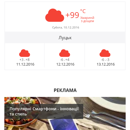
°C
+99
Хмаринй
з дощем
Субота, 10.12.2016
Луцьк
+3
+8
-6
+4
-6
-3
-
-
-
11.12.2016
12.12.2016
13.12.2016
РЕКЛАМА
Популярні Смартфони - інновації
та стиль