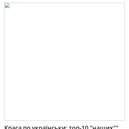
Краса по українськи: топ-10 "наших""