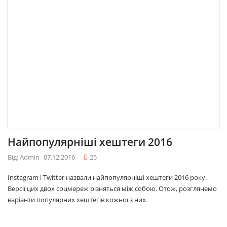
Найпопулярніші хештеги 2016
Від: Admin
07.12.2016
25
Instagram і Twitter назвали найпопулярніші хештеги 2016 року.
Версії цих двох соцмереж різняться між собою. Отож, розглянемо
варіанти популярних хештегів кожної з них.