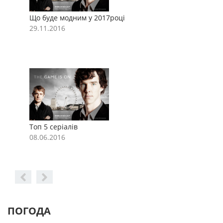
Що буде модним у 2017році
Щ
29.11.2016
2
Топ 5 серіалів
Т
08.06.2016
0
ПОГОДА