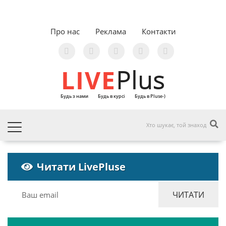
Про нас
Реклама
Контакти
LIVE
Plus
Будь з нами
Будь в курсі
Будь в Pluse-)
Читати LivePluse