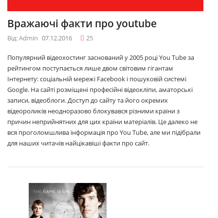
Вражаючі факти про youtube
Від: Admin
07.12.2016
25
Популярний відеохостинг заснований у 2005 році You Tube за
рейтингом поступається лише двом світовим гігантам
Інтернету: соціальній мережі Facebook і пошуковій системі
Google. На сайті розміщені професійні відеокліпи, аматорські
записи, відеоблоги. Доступ до сайту та його окремих
відеороликів неодноразово блокувався різними країни з
причин неприйнятних для цих країни матеріалів. Це далеко не
вся проголомшлива інформація про You Tube, але ми підібрали
для наших читачів найцікавіші факти про сайт.