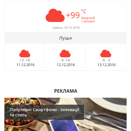
°C
+99
Хмаринй
з дощем
Субота, 10.12.2016
Луцьк
+3
+8
-6
+4
-6
-3
-
-
-
11.12.2016
12.12.2016
13.12.2016
РЕКЛАМА
Популярні Смартфони - інновації
та стиль