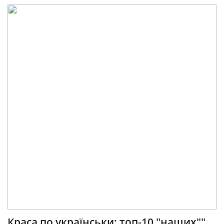
Краса по українськи: топ-10 "наших""