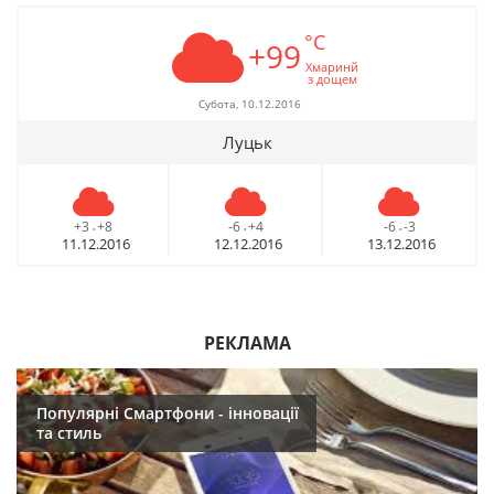
°C
+99
Хмаринй
з дощем
Субота, 10.12.2016
Луцьк
+3
+8
-6
+4
-6
-3
-
-
-
11.12.2016
12.12.2016
13.12.2016
РЕКЛАМА
Популярні Смартфони - інновації
та стиль