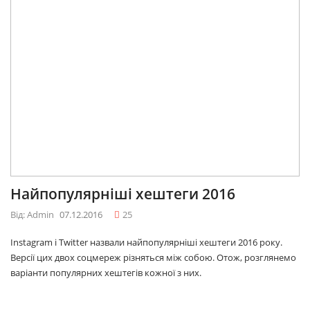
Найпопулярніші хештеги 2016
Від: Admin
07.12.2016
25
Instagram і Twitter назвали найпопулярніші хештеги 2016 року.
Версії цих двох соцмереж різняться між собою. Отож, розглянемо
варіанти популярних хештегів кожної з них.