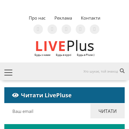
Про нас
Реклама
Контакти
LIVE
Plus
Будь з нами
Будь в курсі
Будь в Pluse-)
Читати LivePluse