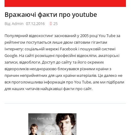
Вражаючі факти про youtube
Від: Admin
07.12.2016
25
Популярний відеохостинг заснований у 2005 році You Tube за
рейтингом поступається лише двом світовим гігантам
Інтернету: соціальній мережі Facebook і пошуковій системі
Google. На сайті розміщені професійні відеокліпи, аматорські
записи, відеоблоги. Доступ до сайту та його окремих
відеороликів неодноразово блокувався різними країни з
причин неприйнятних для цих країни матеріалів. Це далеко не
вся проголомшлива інформація про You Tube, але ми підібрали
для наших читачів найцікавіші факти про сайт.