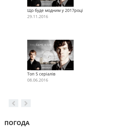
Що буде модним у 2017році
Щ
29.11.2016
2
Топ 5 серіалів
Т
08.06.2016
0
ПОГОДА