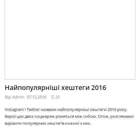
Найпопулярніші хештеги 2016
Від: Admin
07.12.2016
25
Instagram і Twitter назвали найпопулярніші хештеги 2016 року.
Версії цих двох соцмереж різняться між собою. Отож, розглянемо
варіанти популярних хештегів кожної з них.