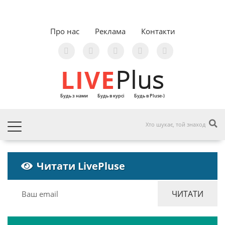
Про нас
Реклама
Контакти
LIVE
Plus
Будь з нами
Будь в курсі
Будь в Pluse-)
Читати LivePluse