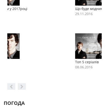
Що буде модним у 2017році
Щ
29.11.2016
2
Топ 5 серіалів
Т
08.06.2016
0
ПОГОДА