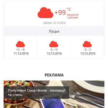
°C
+99
Хмаринй
з дощем
Субота, 10.12.2016
Луцьк
+3
+8
-6
+4
-6
-3
-
-
-
11.12.2016
12.12.2016
13.12.2016
РЕКЛАМА
Популярні Смартфони - інновації
та стиль