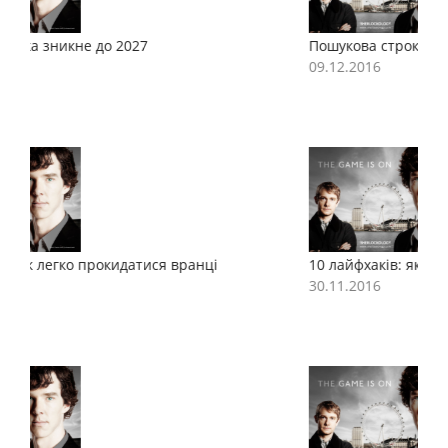
Пошукова строка зникне до 2027
П
09.12.2016
0
10 лайфхаків: як легко прокидатися вранці
1
30.11.2016
3