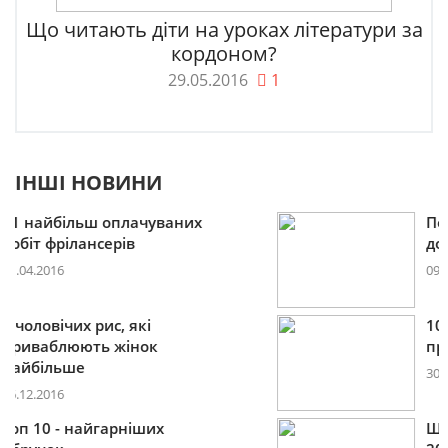
Що читають діти на уроках літератури за
кордоном?
29.05.2016
1
ІНШІ НОВИНИ
Пошукова строка зникне
до 2027
09.12.2016
10 лайфхаків: як легко
прокидатися вранці
30.11.2016
Що буде модним у