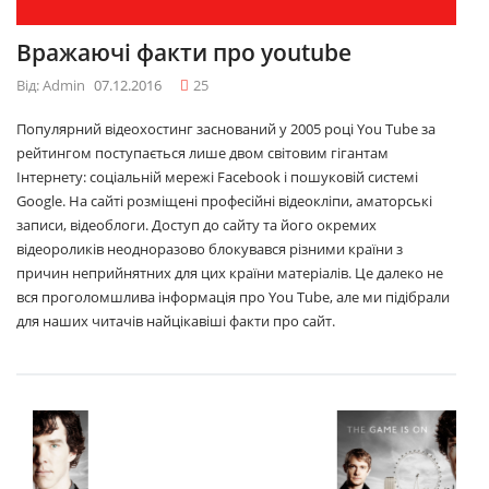
Вражаючі факти про youtube
Від: Admin
07.12.2016
25
Популярний відеохостинг заснований у 2005 році You Tube за
рейтингом поступається лише двом світовим гігантам
Інтернету: соціальній мережі Facebook і пошуковій системі
Google. На сайті розміщені професійні відеокліпи, аматорські
записи, відеоблоги. Доступ до сайту та його окремих
відеороликів неодноразово блокувався різними країни з
причин неприйнятних для цих країни матеріалів. Це далеко не
вся проголомшлива інформація про You Tube, але ми підібрали
для наших читачів найцікавіші факти про сайт.