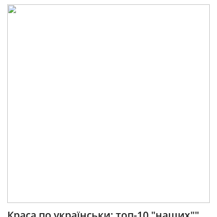
Краса по українськи: топ-10 "наших""