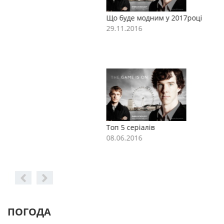
Що буде модним у 2017році
Щ
29.11.2016
2
Топ 5 серіалів
Т
08.06.2016
0
ПОГОДА