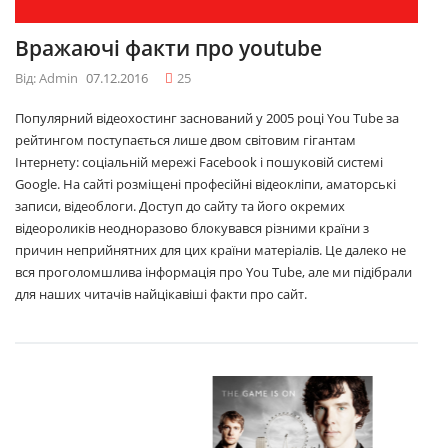
Вражаючі факти про youtube
Від: Admin
07.12.2016
25
Популярний відеохостинг заснований у 2005 році You Tube за
рейтингом поступається лише двом світовим гігантам
Інтернету: соціальній мережі Facebook і пошуковій системі
Google. На сайті розміщені професійні відеокліпи, аматорські
записи, відеоблоги. Доступ до сайту та його окремих
відеороликів неодноразово блокувався різними країни з
причин неприйнятних для цих країни матеріалів. Це далеко не
вся проголомшлива інформація про You Tube, але ми підібрали
для наших читачів найцікавіші факти про сайт.