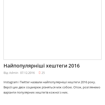
Найпопулярніші хештеги 2016
Від: Admin
07.12.2016
25
Instagram і Twitter назвали найпопулярніші хештеги 2016 року.
Версії цих двох соцмереж різняться між собою. Отож, розглянемо
варіанти популярних хештегів кожної з них.