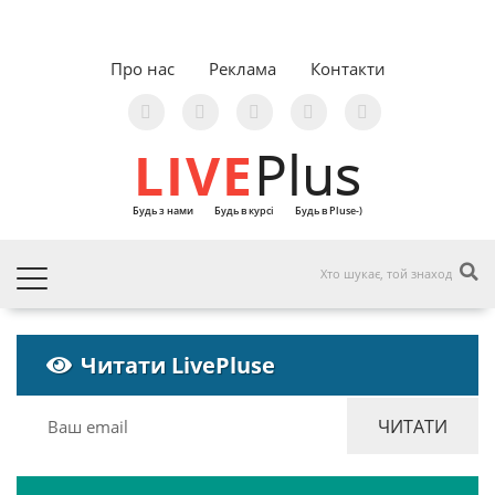
Про нас
Реклама
Контакти
LIVE
Plus
Будь з нами
Будь в курсі
Будь в Pluse-)
Читати LivePluse