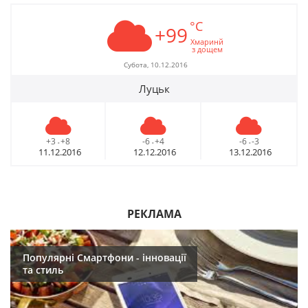
°C
+99
Хмаринй
з дощем
Субота, 10.12.2016
Луцьк
+3
+8
-6
+4
-6
-3
-
-
-
11.12.2016
12.12.2016
13.12.2016
РЕКЛАМА
Популярні Смартфони - інновації
та стиль