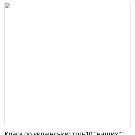
Краса по українськи: топ-10 "наших""