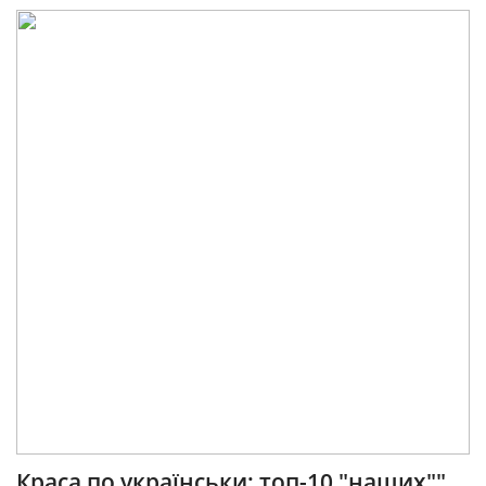
Краса по українськи: топ-10 "наших""