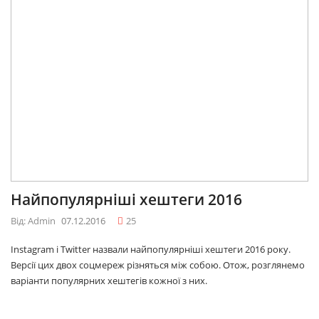
Найпопулярніші хештеги 2016
Від: Admin
07.12.2016
25
Instagram і Twitter назвали найпопулярніші хештеги 2016 року.
Версії цих двох соцмереж різняться між собою. Отож, розглянемо
варіанти популярних хештегів кожної з них.