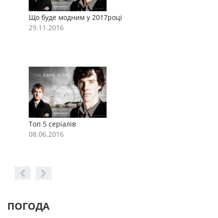
Що буде модним у 2017році
Щ
29.11.2016
2
Топ 5 серіалів
Т
08.06.2016
0
ПОГОДА