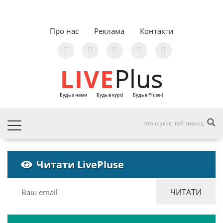
Про нас
Реклама
Контакти
LIVE
Plus
Будь з нами
Будь в курсі
Будь в Pluse-)
Читати LivePluse