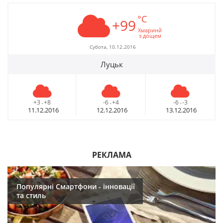
°C
+99
Хмаринй
з дощем
Субота, 10.12.2016
Луцьк
+3
+8
-6
+4
-6
-3
-
-
-
11.12.2016
12.12.2016
13.12.2016
РЕКЛАМА
Популярні Смартфони - інновації
та стиль