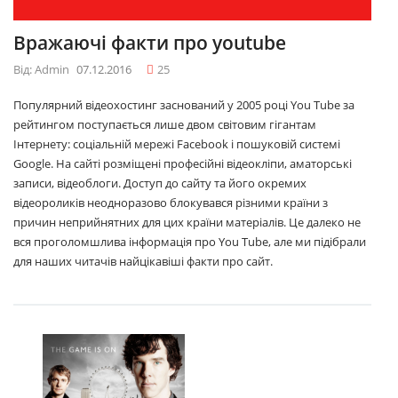
Вражаючі факти про youtube
Від: Admin
07.12.2016
25
Популярний відеохостинг заснований у 2005 році You Tube за
рейтингом поступається лише двом світовим гігантам
Інтернету: соціальній мережі Facebook і пошуковій системі
Google. На сайті розміщені професійні відеокліпи, аматорські
записи, відеоблоги. Доступ до сайту та його окремих
відеороликів неодноразово блокувався різними країни з
причин неприйнятних для цих країни матеріалів. Це далеко не
вся проголомшлива інформація про You Tube, але ми підібрали
для наших читачів найцікавіші факти про сайт.