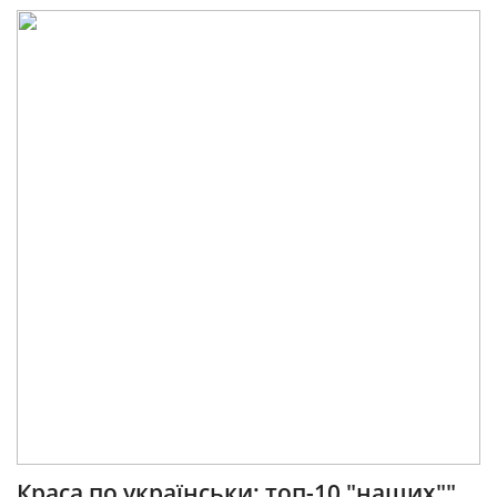
Краса по українськи: топ-10 "наших""