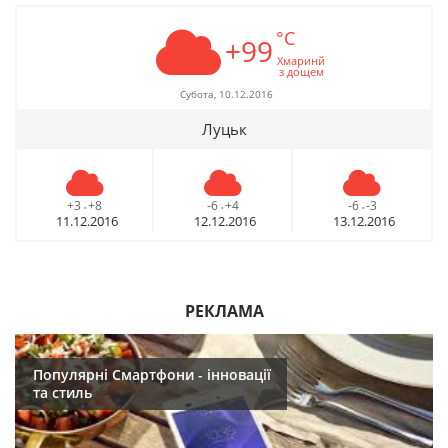
°C
+99
Хмаринй
з дощем
Субота, 10.12.2016
Луцьк
+3
+8
-6
+4
-6
-3
-
-
-
11.12.2016
12.12.2016
13.12.2016
РЕКЛАМА
Популярні Смартфони - інновації
та стиль