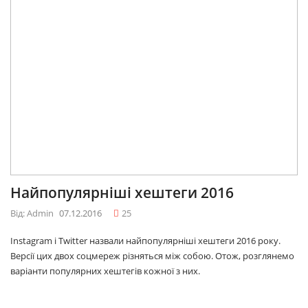
Найпопулярніші хештеги 2016
Від: Admin
07.12.2016
25
Instagram і Twitter назвали найпопулярніші хештеги 2016 року.
Версії цих двох соцмереж різняться між собою. Отож, розглянемо
варіанти популярних хештегів кожної з них.