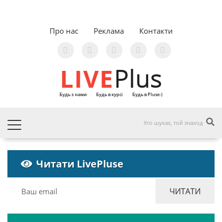
Про нас
Реклама
Контакти
LIVE
Plus
Будь з нами
Будь в курсі
Будь в Pluse-)
Читати LivePluse