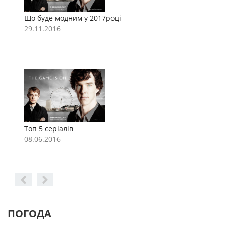
Що буде модним у 2017році
Щ
29.11.2016
2
Топ 5 серіалів
Т
08.06.2016
0
ПОГОДА