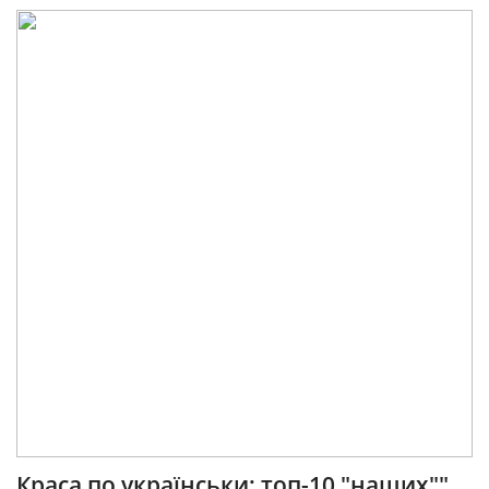
Краса по українськи: топ-10 "наших""