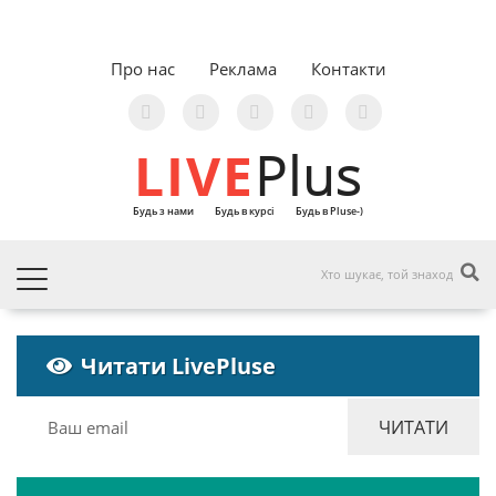
Про нас
Реклама
Контакти
LIVE
Plus
Будь з нами
Будь в курсі
Будь в Pluse-)
Читати LivePluse