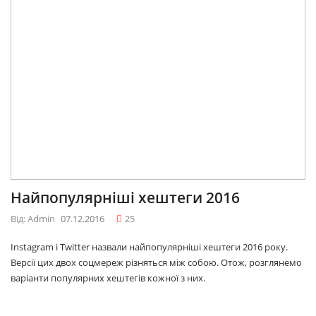
Найпопулярніші хештеги 2016
Від: Admin
07.12.2016
25
Instagram і Twitter назвали найпопулярніші хештеги 2016 року.
Версії цих двох соцмереж різняться між собою. Отож, розглянемо
варіанти популярних хештегів кожної з них.