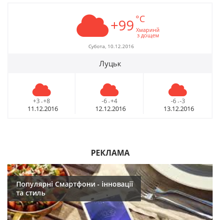
°C
+99
Хмаринй
з дощем
Субота, 10.12.2016
Луцьк
+3
+8
-6
+4
-6
-3
-
-
-
11.12.2016
12.12.2016
13.12.2016
РЕКЛАМА
Популярні Смартфони - інновації
та стиль