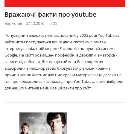
Вражаючі факти про youtube
Від: Admin
07.12.2016
25
Популярний відеохостинг заснований у 2005 році You Tube за
рейтингом поступається лише двом світовим гігантам
Інтернету: соціальній мережі Facebook і пошуковій системі
Google. На сайті розміщені професійні відеокліпи, аматорські
записи, відеоблоги. Доступ до сайту та його окремих
відеороликів неодноразово блокувався різними країни з
причин неприйнятних для цих країни матеріалів. Це далеко не
вся проголомшлива інформація про You Tube, але ми підібрали
для наших читачів найцікавіші факти про сайт.