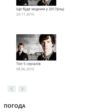
Що буде модним у 2017році
Щ
29.11.2016
2
Топ 5 серіалів
Т
08.06.2016
0
ПОГОДА