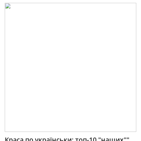
Краса по українськи: топ-10 "наших""