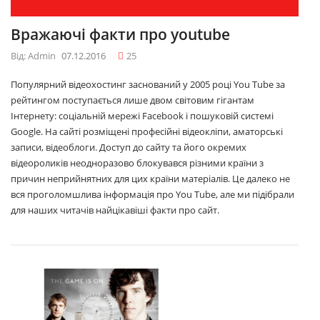
Вражаючі факти про youtube
Від: Admin
07.12.2016
25
Популярний відеохостинг заснований у 2005 році You Tube за
рейтингом поступається лише двом світовим гігантам
Інтернету: соціальній мережі Facebook і пошуковій системі
Google. На сайті розміщені професійні відеокліпи, аматорські
записи, відеоблоги. Доступ до сайту та його окремих
відеороликів неодноразово блокувався різними країни з
причин неприйнятних для цих країни матеріалів. Це далеко не
вся проголомшлива інформація про You Tube, але ми підібрали
для наших читачів найцікавіші факти про сайт.