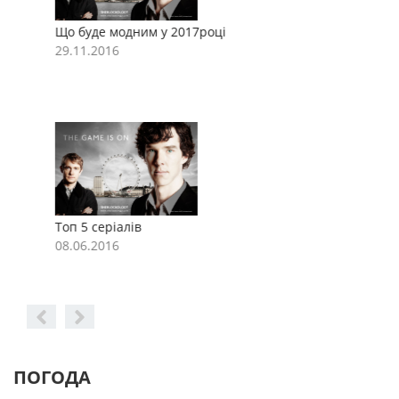
Що буде модним у 2017році
Щ
29.11.2016
2
Топ 5 серіалів
Т
08.06.2016
0
ПОГОДА