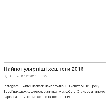
Найпопулярніші хештеги 2016
Від: Admin
07.12.2016
25
Instagram і Twitter назвали найпопулярніші хештеги 2016 року.
Версії цих двох соцмереж різняться між собою. Отож, розглянемо
варіанти популярних хештегів кожної з них.