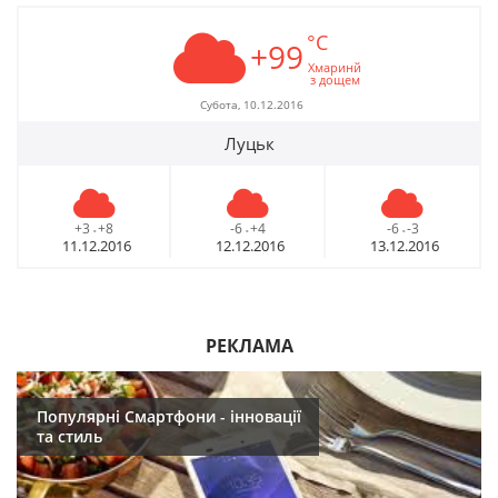
°C
+99
Хмаринй
з дощем
Субота, 10.12.2016
Луцьк
+3
+8
-6
+4
-6
-3
-
-
-
11.12.2016
12.12.2016
13.12.2016
РЕКЛАМА
Популярні Смартфони - інновації
та стиль