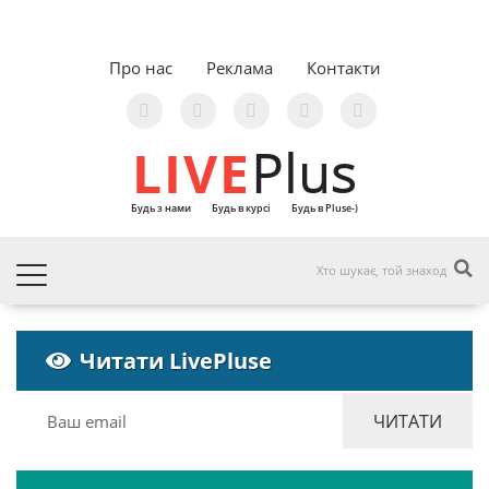
Про нас
Реклама
Контакти
LIVE
Plus
Будь з нами
Будь в курсі
Будь в Pluse-)
Читати LivePluse