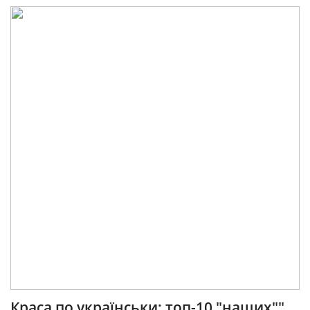
Краса по українськи: топ-10 "наших""