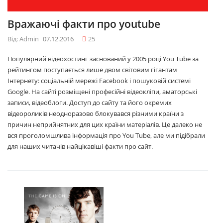
Вражаючі факти про youtube
Від: Admin
07.12.2016
25
Популярний відеохостинг заснований у 2005 році You Tube за
рейтингом поступається лише двом світовим гігантам
Інтернету: соціальній мережі Facebook і пошуковій системі
Google. На сайті розміщені професійні відеокліпи, аматорські
записи, відеоблоги. Доступ до сайту та його окремих
відеороликів неодноразово блокувався різними країни з
причин неприйнятних для цих країни матеріалів. Це далеко не
вся проголомшлива інформація про You Tube, але ми підібрали
для наших читачів найцікавіші факти про сайт.