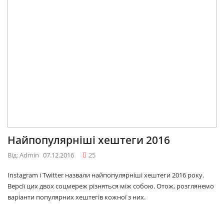
Найпопулярніші хештеги 2016
Від: Admin
07.12.2016
25
Instagram і Twitter назвали найпопулярніші хештеги 2016 року.
Версії цих двох соцмереж різняться між собою. Отож, розглянемо
варіанти популярних хештегів кожної з них.