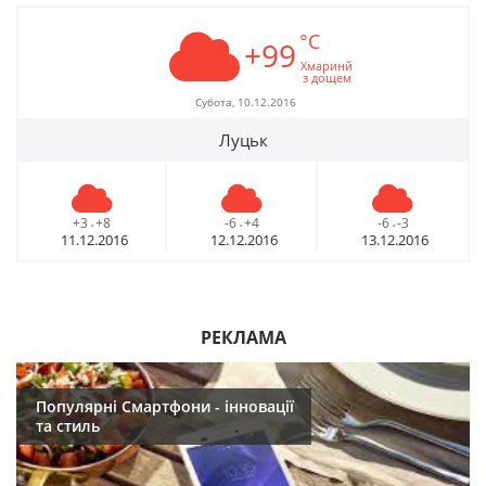
°C
+99
Хмаринй
з дощем
Субота, 10.12.2016
Луцьк
+3
+8
-6
+4
-6
-3
-
-
-
11.12.2016
12.12.2016
13.12.2016
РЕКЛАМА
Популярні Смартфони - інновації
та стиль