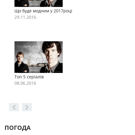
Що буде модним у 2017році
Щ
29.11.2016
2
Топ 5 серіалів
Т
08.06.2016
0
ПОГОДА