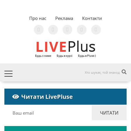
Про нас
Реклама
Контакти
LIVE
Plus
Будь з нами
Будь в курсі
Будь в Pluse-)
Читати LivePluse