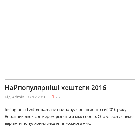
Найпопулярніші хештеги 2016
Від: Admin
07.12.2016
25
Instagram і Twitter назвали найпопулярніші хештеги 2016 року.
Версії цих двох соцмереж різняться між собою. Отож, розглянемо
варіанти популярних хештегів кожної з них.