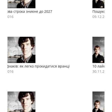
Пошукова строка зникне до 2027
П
09.12.2016
0
10 лайфхаків: як легко прокидатися вранці
1
30.11.2016
3