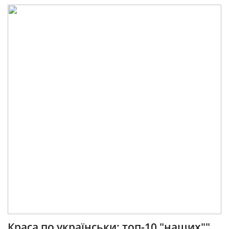
Краса по українськи: топ-10 "наших""