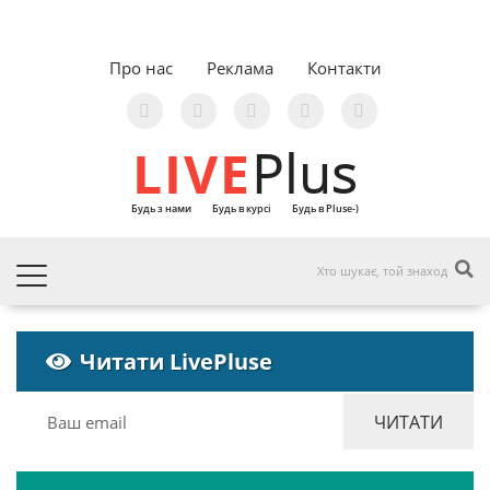
Про нас
Реклама
Контакти
LIVE
Plus
Будь з нами
Будь в курсі
Будь в Pluse-)
Читати LivePluse