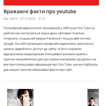
Вражаючі факти про youtube
Від: Admin
07.12.2016
25
Популярний відеохостинг заснований у 2005 році You Tube за
рейтингом поступається лише двом світовим гігантам
Інтернету: соціальній мережі Facebook і пошуковій системі
Google. На сайті розміщені професійні відеокліпи, аматорські
записи, відеоблоги. Доступ до сайту та його окремих
відеороликів неодноразово блокувався різними країни з
причин неприйнятних для цих країни матеріалів. Це далеко не
вся проголомшлива інформація про You Tube, але ми підібрали
для наших читачів найцікавіші факти про сайт.