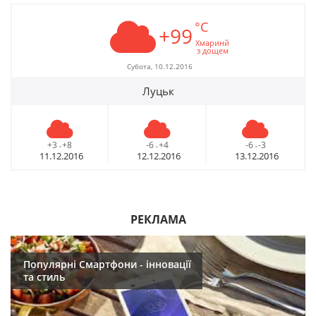
°C
+99
Хмаринй
з дощем
Субота, 10.12.2016
Луцьк
+3
+8
-6
+4
-6
-3
-
-
-
11.12.2016
12.12.2016
13.12.2016
РЕКЛАМА
Популярні Смартфони - інновації
та стиль