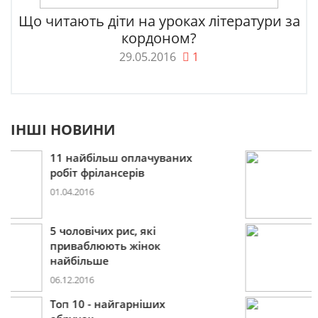
Що читають діти на уроках літератури за
кордоном?
29.05.2016
1
ІНШІ НОВИНИ
Пошукова строка зникне
до 2027
09.12.2016
10 лайфхаків: як легко
прокидатися вранці
30.11.2016
Що буде модним у