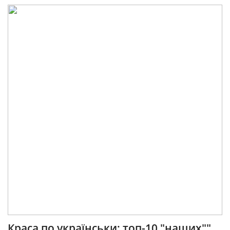
Краса по українськи: топ-10 "наших""