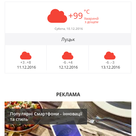
°C
+99
Хмаринй
з дощем
Субота, 10.12.2016
Луцьк
+3
+8
-6
+4
-6
-3
-
-
-
11.12.2016
12.12.2016
13.12.2016
РЕКЛАМА
Популярні Смартфони - інновації
та стиль