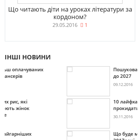
Що читають діти на уроках літератури за
кордоном?
29.05.2016
1
ІНШІ НОВИНИ
Пошукова строка зникне
до 2027
09.12.2016
10 лайфхаків: як легко
прокидатися вранці
30.11.2016
Що буде модним у