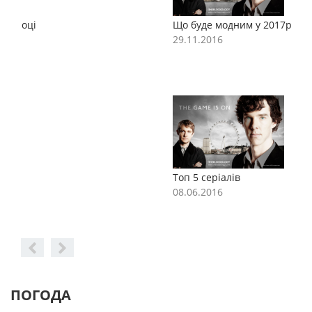
Що буде модним у 2017році
Щ
29.11.2016
2
Топ 5 серіалів
Т
08.06.2016
0
ПОГОДА