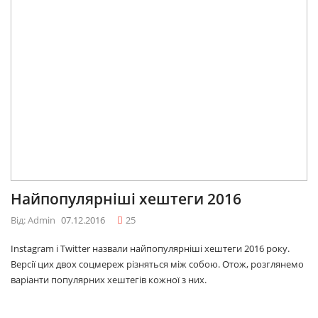
Найпопулярніші хештеги 2016
Від: Admin
07.12.2016
25
Instagram і Twitter назвали найпопулярніші хештеги 2016 року.
Версії цих двох соцмереж різняться між собою. Отож, розглянемо
варіанти популярних хештегів кожної з них.