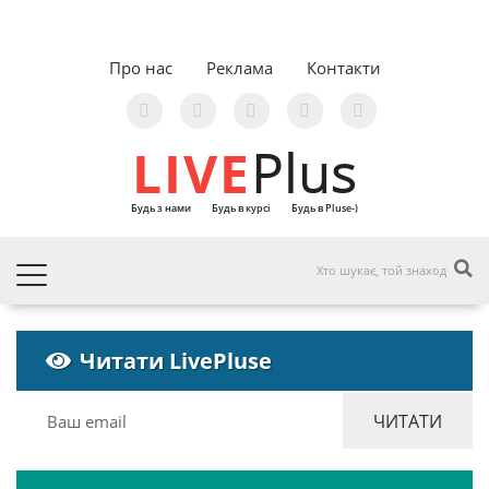
Про нас
Реклама
Контакти
LIVE
Plus
Будь з нами
Будь в курсі
Будь в Pluse-)
Читати LivePluse