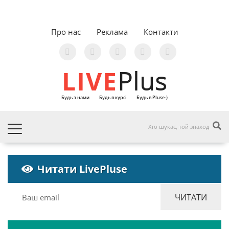
Про нас
Реклама
Контакти
LIVE
Plus
Будь з нами
Будь в курсі
Будь в Pluse-)
Читати LivePluse