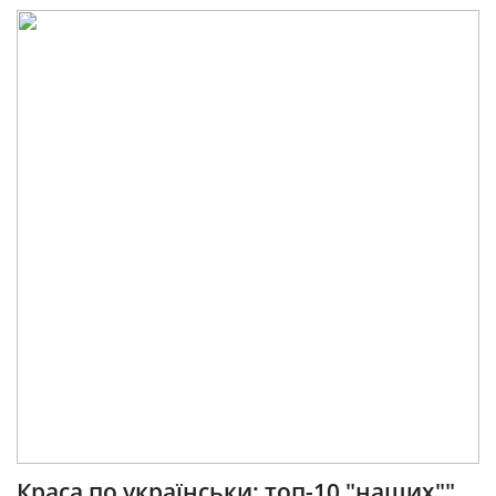
Краса по українськи: топ-10 "наших""