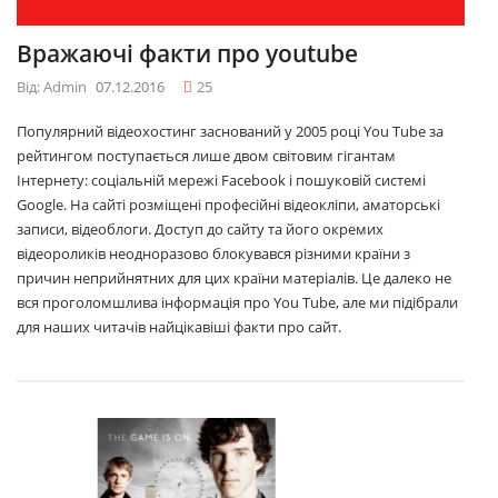
Вражаючі факти про youtube
Від: Admin
07.12.2016
25
Популярний відеохостинг заснований у 2005 році You Tube за
рейтингом поступається лише двом світовим гігантам
Інтернету: соціальній мережі Facebook і пошуковій системі
Google. На сайті розміщені професійні відеокліпи, аматорські
записи, відеоблоги. Доступ до сайту та його окремих
відеороликів неодноразово блокувався різними країни з
причин неприйнятних для цих країни матеріалів. Це далеко не
вся проголомшлива інформація про You Tube, але ми підібрали
для наших читачів найцікавіші факти про сайт.