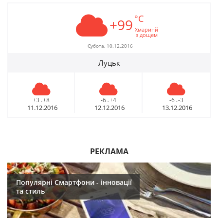
°C
+99
Хмаринй
з дощем
Субота, 10.12.2016
Луцьк
+3
+8
-6
+4
-6
-3
-
-
-
11.12.2016
12.12.2016
13.12.2016
РЕКЛАМА
Популярні Смартфони - інновації
та стиль