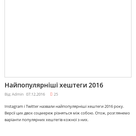
Найпопулярніші хештеги 2016
Від: Admin
07.12.2016
25
Instagram і Twitter назвали найпопулярніші хештеги 2016 року.
Версії цих двох соцмереж різняться між собою. Отож, розглянемо
варіанти популярних хештегів кожної з них.