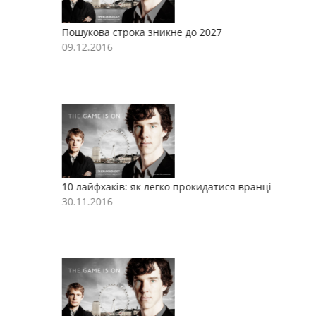
Пошукова строка зникне до 2027
П
09.12.2016
0
10 лайфхаків: як легко прокидатися вранці
1
30.11.2016
3