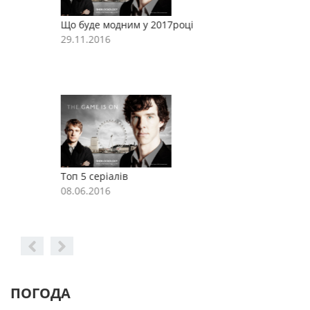
Що буде модним у 2017році
Щ
29.11.2016
2
Топ 5 серіалів
Т
08.06.2016
0
ПОГОДА