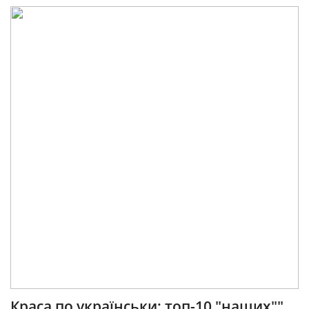
Краса по українськи: топ-10 "наших""