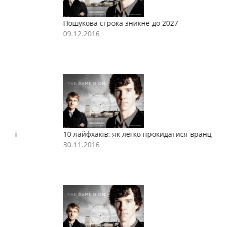
Пошукова строка зникне до 2027
П
09.12.2016
0
10 лайфхаків: як легко прокидатися вранці
1
30.11.2016
3