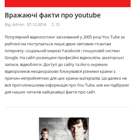
Вражаючі факти про youtube
Від: Admin
07.12.2016
25
Популярний відеохостинг заснований у 2005 році You Tube за
рейтингом поступається лише двом світовим гігантам
Інтернету: соціальній мережі Facebook і пошуковій системі
Google. На сайті розміщені професійні відеокліпи, аматорські
записи, відеоблоги. Доступ до сайту та його окремих
відеороликів неодноразово блокувався різними країни з
причин неприйнятних для цих країни матеріалів. Це далеко не
вся проголомшлива інформація про You Tube, але ми підібрали
для наших читачів найцікавіші факти про сайт.