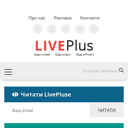
Про нас
Реклама
Контакти
LIVE
Plus
Будь з нами
Будь в курсі
Будь в Pluse-)
Читати LivePluse