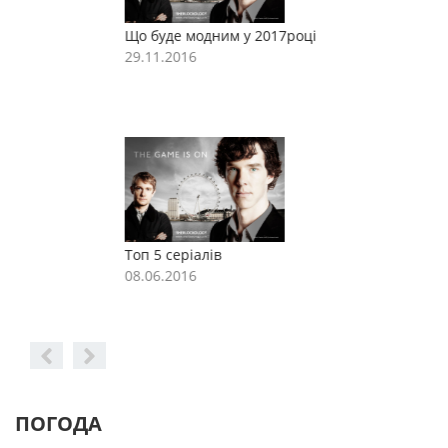
Що буде модним у 2017році
Щ
29.11.2016
2
Топ 5 серіалів
Т
08.06.2016
0
ПОГОДА