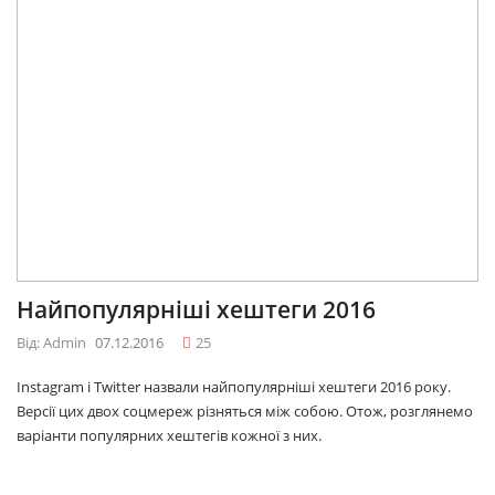
Найпопулярніші хештеги 2016
Від: Admin
07.12.2016
25
Instagram і Twitter назвали найпопулярніші хештеги 2016 року.
Версії цих двох соцмереж різняться між собою. Отож, розглянемо
варіанти популярних хештегів кожної з них.