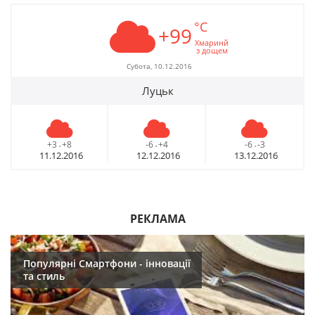
°C
+99
Хмаринй
з дощем
Субота, 10.12.2016
Луцьк
+3
+8
-6
+4
-6
-3
-
-
-
11.12.2016
12.12.2016
13.12.2016
РЕКЛАМА
Популярні Смартфони - інновації
та стиль